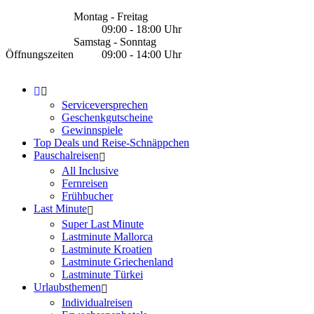
Montag - Freitag
09:00 - 18:00 Uhr
Samstag - Sonntag
Öffnungszeiten
09:00 - 14:00 Uhr
Serviceversprechen
Geschenkgutscheine
Gewinnspiele
Top Deals und Reise-Schnäppchen
Pauschalreisen
All Inclusive
Fernreisen
Frühbucher
Last Minute
Super Last Minute
Lastminute Mallorca
Lastminute Kroatien
Lastminute Griechenland
Lastminute Türkei
Urlaubsthemen
Individualreisen