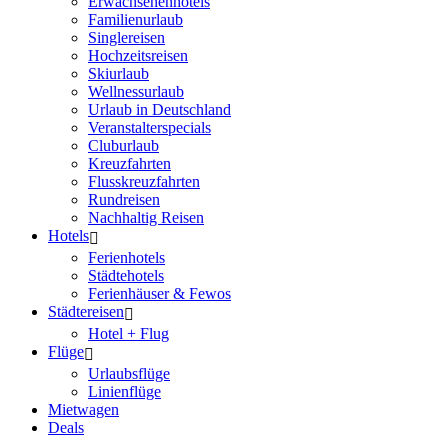
Erwachsenenhotels
Familienurlaub
Singlereisen
Hochzeitsreisen
Skiurlaub
Wellnessurlaub
Urlaub in Deutschland
Veranstalterspecials
Cluburlaub
Kreuzfahrten
Flusskreuzfahrten
Rundreisen
Nachhaltig Reisen
Hotels
Ferienhotels
Städtehotels
Ferienhäuser & Fewos
Städtereisen
Hotel + Flug
Flüge
Urlaubsflüge
Linienflüge
Mietwagen
Deals