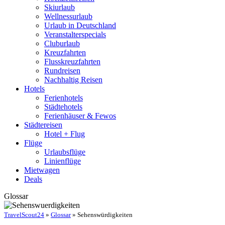
Skiurlaub
Wellnessurlaub
Urlaub in Deutschland
Veranstalterspecials
Cluburlaub
Kreuzfahrten
Flusskreuzfahrten
Rundreisen
Nachhaltig Reisen
Hotels
Ferienhotels
Städtehotels
Ferienhäuser & Fewos
Städtereisen
Hotel + Flug
Flüge
Urlaubsflüge
Linienflüge
Mietwagen
Deals
Glossar
TravelScout24
»
Glossar
» Sehenswürdigkeiten