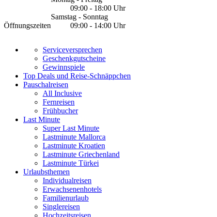
09:00 - 18:00 Uhr
Samstag - Sonntag
Öffnungszeiten
09:00 - 14:00 Uhr
Serviceversprechen
Geschenkgutscheine
Gewinnspiele
Top Deals und Reise-Schnäppchen
Pauschalreisen
All Inclusive
Fernreisen
Frühbucher
Last Minute
Super Last Minute
Lastminute Mallorca
Lastminute Kroatien
Lastminute Griechenland
Lastminute Türkei
Urlaubsthemen
Individualreisen
Erwachsenenhotels
Familienurlaub
Singlereisen
Hochzeitsreisen