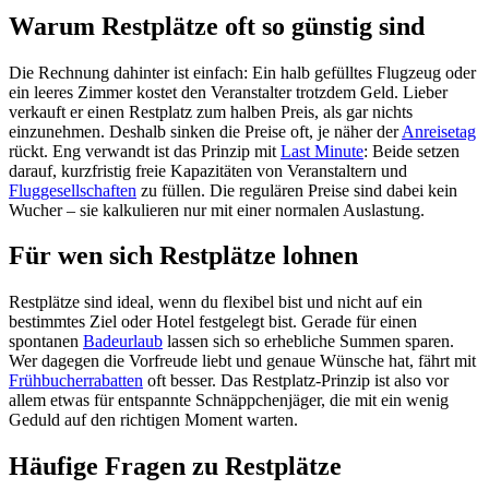
Warum Restplätze oft so günstig sind
Die Rechnung dahinter ist einfach: Ein halb gefülltes Flugzeug oder
ein leeres Zimmer kostet den Veranstalter trotzdem Geld. Lieber
verkauft er einen Restplatz zum halben Preis, als gar nichts
einzunehmen. Deshalb sinken die Preise oft, je näher der
Anreisetag
rückt. Eng verwandt ist das Prinzip mit
Last Minute
: Beide setzen
darauf, kurzfristig freie Kapazitäten von Veranstaltern und
Fluggesellschaften
zu füllen. Die regulären Preise sind dabei kein
Wucher – sie kalkulieren nur mit einer normalen Auslastung.
Für wen sich Restplätze lohnen
Restplätze sind ideal, wenn du flexibel bist und nicht auf ein
bestimmtes Ziel oder Hotel festgelegt bist. Gerade für einen
spontanen
Badeurlaub
lassen sich so erhebliche Summen sparen.
Wer dagegen die Vorfreude liebt und genaue Wünsche hat, fährt mit
Frühbucherrabatten
oft besser. Das Restplatz-Prinzip ist also vor
allem etwas für entspannte Schnäppchenjäger, die mit ein wenig
Geduld auf den richtigen Moment warten.
Häufige Fragen zu Restplätze