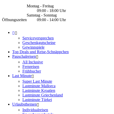
Montag - Freitag
09:00 - 18:00 Uhr
Samstag - Sonntag
Öffnungszeiten
09:00 - 14:00 Uhr
Serviceversprechen
Geschenkgutscheine
Gewinnspiele
Top Deals und Reise-Schnäppchen
Pauschalreisen
All Inclusive
Fernreisen
Frühbucher
Last Minute
Super Last Minute
Lastminute Mallorca
Lastminute Kroatien
Lastminute Griechenland
Lastminute Türkei
Urlaubsthemen
Individualreisen