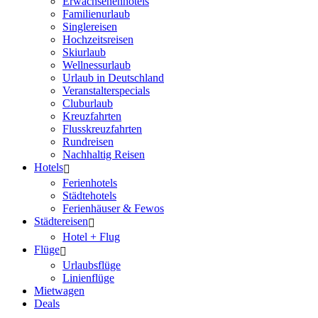
Erwachsenenhotels
Familienurlaub
Singlereisen
Hochzeitsreisen
Skiurlaub
Wellnessurlaub
Urlaub in Deutschland
Veranstalterspecials
Cluburlaub
Kreuzfahrten
Flusskreuzfahrten
Rundreisen
Nachhaltig Reisen
Hotels
Ferienhotels
Städtehotels
Ferienhäuser & Fewos
Städtereisen
Hotel + Flug
Flüge
Urlaubsflüge
Linienflüge
Mietwagen
Deals