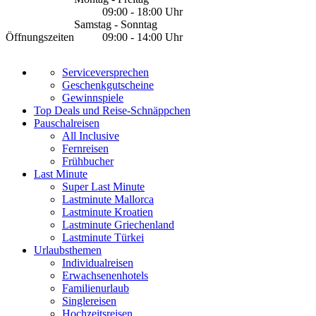
09:00 - 18:00 Uhr
Samstag - Sonntag
Öffnungszeiten
09:00 - 14:00 Uhr
Serviceversprechen
Geschenkgutscheine
Gewinnspiele
Top Deals und Reise-Schnäppchen
Pauschalreisen
All Inclusive
Fernreisen
Frühbucher
Last Minute
Super Last Minute
Lastminute Mallorca
Lastminute Kroatien
Lastminute Griechenland
Lastminute Türkei
Urlaubsthemen
Individualreisen
Erwachsenenhotels
Familienurlaub
Singlereisen
Hochzeitsreisen