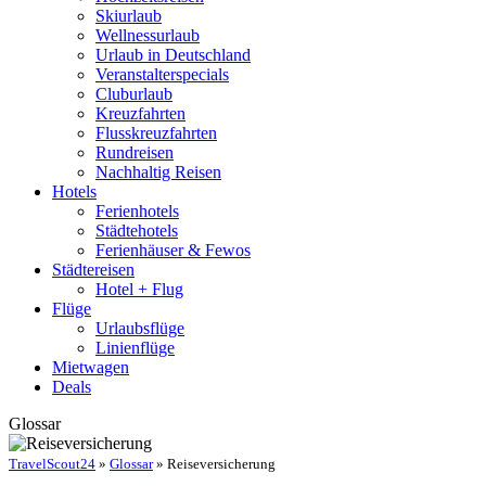
Skiurlaub
Wellnessurlaub
Urlaub in Deutschland
Veranstalterspecials
Cluburlaub
Kreuzfahrten
Flusskreuzfahrten
Rundreisen
Nachhaltig Reisen
Hotels
Ferienhotels
Städtehotels
Ferienhäuser & Fewos
Städtereisen
Hotel + Flug
Flüge
Urlaubsflüge
Linienflüge
Mietwagen
Deals
Glossar
TravelScout24
»
Glossar
» Reiseversicherung