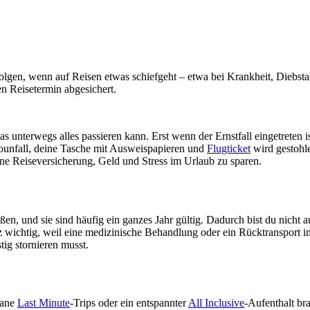
olgen, wenn auf Reisen etwas schiefgeht – etwa bei Krankheit, Diebstah
en Reisetermin abgesichert.
s unterwegs alles passieren kann. Erst wenn der Ernstfall eingetreten
utounfall, deine Tasche mit Ausweispapieren und
Flugticket
wird gestohle
eine Reiseversicherung, Geld und Stress im Urlaub zu sparen.
ßen, und sie sind häufig ein ganzes Jahr gültig. Dadurch bist du nicht 
tz wichtig, weil eine medizinische Behandlung oder ein Rücktransport i
tig stornieren musst.
tane
Last Minute
-Trips oder ein entspannter
All Inclusive
-Aufenthalt br