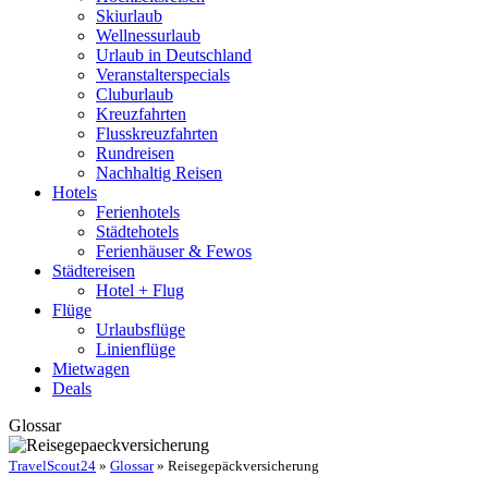
Skiurlaub
Wellnessurlaub
Urlaub in Deutschland
Veranstalterspecials
Cluburlaub
Kreuzfahrten
Flusskreuzfahrten
Rundreisen
Nachhaltig Reisen
Hotels
Ferienhotels
Städtehotels
Ferienhäuser & Fewos
Städtereisen
Hotel + Flug
Flüge
Urlaubsflüge
Linienflüge
Mietwagen
Deals
Glossar
TravelScout24
»
Glossar
» Reisegepäckversicherung