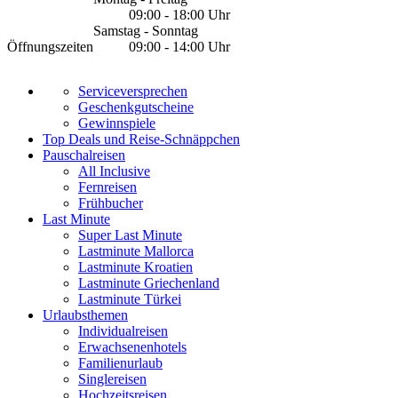
09:00 - 18:00 Uhr
Samstag - Sonntag
Öffnungszeiten
09:00 - 14:00 Uhr
Serviceversprechen
Geschenkgutscheine
Gewinnspiele
Top Deals und Reise-Schnäppchen
Pauschalreisen
All Inclusive
Fernreisen
Frühbucher
Last Minute
Super Last Minute
Lastminute Mallorca
Lastminute Kroatien
Lastminute Griechenland
Lastminute Türkei
Urlaubsthemen
Individualreisen
Erwachsenenhotels
Familienurlaub
Singlereisen
Hochzeitsreisen