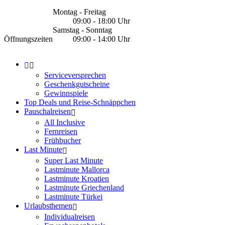
Montag - Freitag
09:00 - 18:00 Uhr
Samstag - Sonntag
Öffnungszeiten
09:00 - 14:00 Uhr
Serviceversprechen
Geschenkgutscheine
Gewinnspiele
Top Deals und Reise-Schnäppchen
Pauschalreisen
All Inclusive
Fernreisen
Frühbucher
Last Minute
Super Last Minute
Lastminute Mallorca
Lastminute Kroatien
Lastminute Griechenland
Lastminute Türkei
Urlaubsthemen
Individualreisen