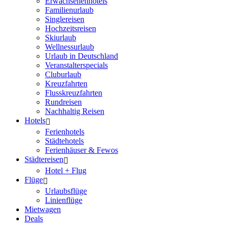
Erwachsenenhotels
Familienurlaub
Singlereisen
Hochzeitsreisen
Skiurlaub
Wellnessurlaub
Urlaub in Deutschland
Veranstalterspecials
Cluburlaub
Kreuzfahrten
Flusskreuzfahrten
Rundreisen
Nachhaltig Reisen
Hotels
Ferienhotels
Städtehotels
Ferienhäuser & Fewos
Städtereisen
Hotel + Flug
Flüge
Urlaubsflüge
Linienflüge
Mietwagen
Deals