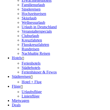
Erwachsenenhotels
Familienurlaub
Singlereisen
Hochzeitsreisen
Skiurlaub
Wellnessurlaub
Urlaub in Deutschland
Veranstalterspecials
Cluburlaub
Kreuzfahrten
Flusskreuzfahrten
Rundreisen
Nachhaltig Reisen
Hotels
Ferienhotels
Städtehotels
Ferienhäuser & Fewos
Städtereisen
Hotel + Flug
Flüge
Urlaubsflüge
Linienflüge
Mietwagen
Deals