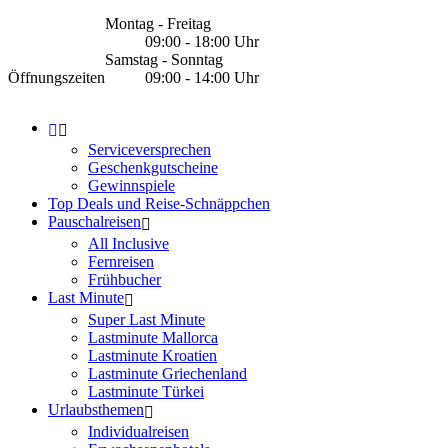
Montag - Freitag
09:00 - 18:00 Uhr
Samstag - Sonntag
Öffnungszeiten
09:00 - 14:00 Uhr
Serviceversprechen
Geschenkgutscheine
Gewinnspiele
Top Deals und Reise-Schnäppchen
Pauschalreisen
All Inclusive
Fernreisen
Frühbucher
Last Minute
Super Last Minute
Lastminute Mallorca
Lastminute Kroatien
Lastminute Griechenland
Lastminute Türkei
Urlaubsthemen
Individualreisen