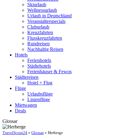
Skiurlaub
Wellnessurlaub
Urlaub in Deutschland
Veranstalterspecials
Cluburlaub
Kreuzfahrten
Flusskreuzfahrten
Rundreisen
Nachhaltig Reisen
Hotels
Ferienhotels
Städtehotels
Ferienhäuser & Fewos
Städtereisen
Hotel + Flug
Flüge
Urlaubsflüge
Linienflüge
Mietwagen
Deals
Glossar
TravelScout24
»
Glossar
» Herberge