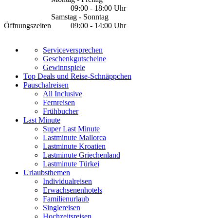
09:00 - 18:00 Uhr
Samstag - Sonntag
Öffnungszeiten
09:00 - 14:00 Uhr
Serviceversprechen
Geschenkgutscheine
Gewinnspiele
Top Deals und Reise-Schnäppchen
Pauschalreisen
All Inclusive
Fernreisen
Frühbucher
Last Minute
Super Last Minute
Lastminute Mallorca
Lastminute Kroatien
Lastminute Griechenland
Lastminute Türkei
Urlaubsthemen
Individualreisen
Erwachsenenhotels
Familienurlaub
Singlereisen
Hochzeitsreisen