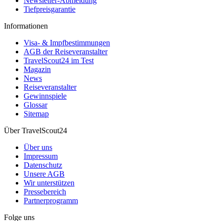
Newsletter-Abmeldung
Tiefpreisgarantie
Informationen
Visa- & Impfbestimmungen
AGB der Reiseveranstalter
TravelScout24 im Test
Magazin
News
Reiseveranstalter
Gewinnspiele
Glossar
Sitemap
Über TravelScout24
Über uns
Impressum
Datenschutz
Unsere AGB
Wir unterstützen
Pressebereich
Partnerprogramm
Folge uns