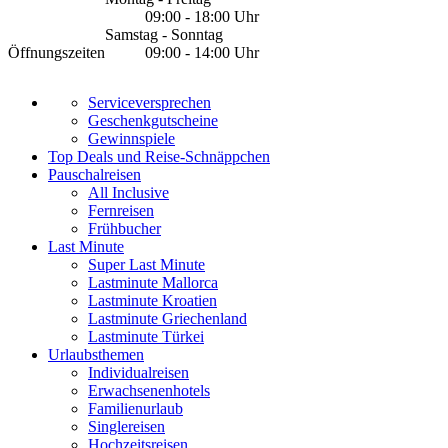
09:00 - 18:00 Uhr
Samstag - Sonntag
Öffnungszeiten
09:00 - 14:00 Uhr
Serviceversprechen
Geschenkgutscheine
Gewinnspiele
Top Deals und Reise-Schnäppchen
Pauschalreisen
All Inclusive
Fernreisen
Frühbucher
Last Minute
Super Last Minute
Lastminute Mallorca
Lastminute Kroatien
Lastminute Griechenland
Lastminute Türkei
Urlaubsthemen
Individualreisen
Erwachsenenhotels
Familienurlaub
Singlereisen
Hochzeitsreisen