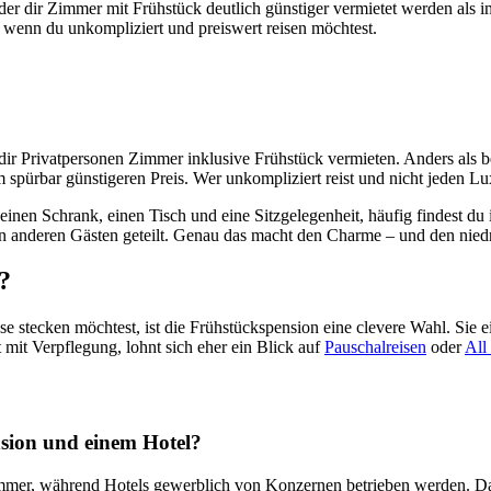
der dir Zimmer mit Frühstück deutlich günstiger vermietet werden als im 
 wenn du unkompliziert und preiswert reisen möchtest.
r dir Privatpersonen Zimmer inklusive Frühstück vermieten. Anders als 
m spürbar günstigeren Preis. Wer unkompliziert reist und nicht jeden Luxu
 einen Schrank, einen Tisch und eine Sitzgelegenheit, häufig findest d
 anderen Gästen geteilt. Genau das macht den Charme – und den niedrig
?
e stecken möchtest, ist die Frühstückspension eine clevere Wahl. Sie ei
mit Verpflegung, lohnt sich eher ein Blick auf
Pauschalreisen
oder
All
nsion und einem Hotel?
immer, während Hotels gewerblich von Konzernen betrieben werden. Dadu