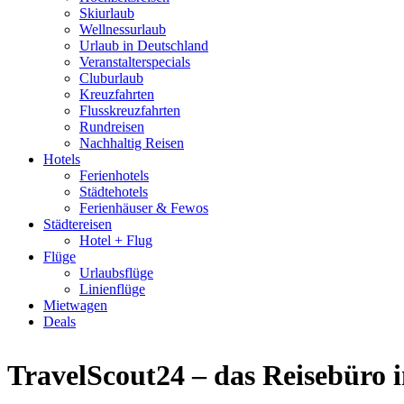
Skiurlaub
Wellnessurlaub
Urlaub in Deutschland
Veranstalterspecials
Cluburlaub
Kreuzfahrten
Flusskreuzfahrten
Rundreisen
Nachhaltig Reisen
Hotels
Ferienhotels
Städtehotels
Ferienhäuser & Fewos
Städtereisen
Hotel + Flug
Flüge
Urlaubsflüge
Linienflüge
Mietwagen
Deals
TravelScout24 – das Reisebüro 