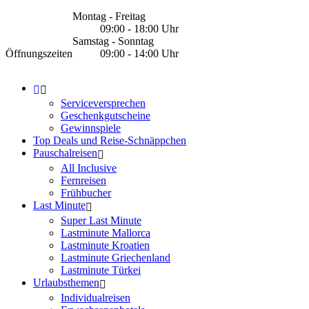
Montag - Freitag
09:00 - 18:00 Uhr
Samstag - Sonntag
Öffnungszeiten
09:00 - 14:00 Uhr
Serviceversprechen
Geschenkgutscheine
Gewinnspiele
Top Deals und Reise-Schnäppchen
Pauschalreisen
All Inclusive
Fernreisen
Frühbucher
Last Minute
Super Last Minute
Lastminute Mallorca
Lastminute Kroatien
Lastminute Griechenland
Lastminute Türkei
Urlaubsthemen
Individualreisen