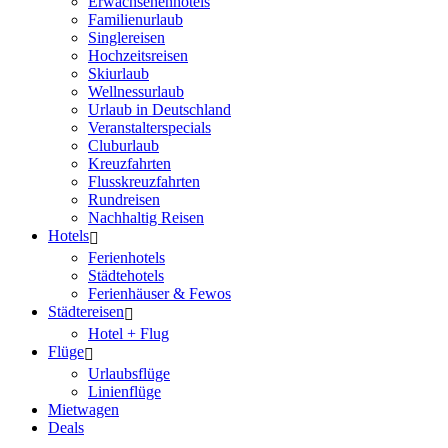
Erwachsenenhotels
Familienurlaub
Singlereisen
Hochzeitsreisen
Skiurlaub
Wellnessurlaub
Urlaub in Deutschland
Veranstalterspecials
Cluburlaub
Kreuzfahrten
Flusskreuzfahrten
Rundreisen
Nachhaltig Reisen
Hotels
Ferienhotels
Städtehotels
Ferienhäuser & Fewos
Städtereisen
Hotel + Flug
Flüge
Urlaubsflüge
Linienflüge
Mietwagen
Deals