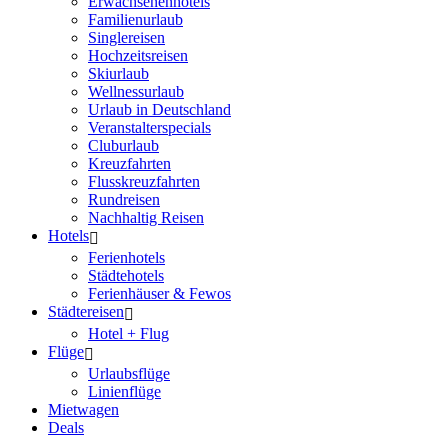
Erwachsenenhotels
Familienurlaub
Singlereisen
Hochzeitsreisen
Skiurlaub
Wellnessurlaub
Urlaub in Deutschland
Veranstalterspecials
Cluburlaub
Kreuzfahrten
Flusskreuzfahrten
Rundreisen
Nachhaltig Reisen
Hotels
Ferienhotels
Städtehotels
Ferienhäuser & Fewos
Städtereisen
Hotel + Flug
Flüge
Urlaubsflüge
Linienflüge
Mietwagen
Deals