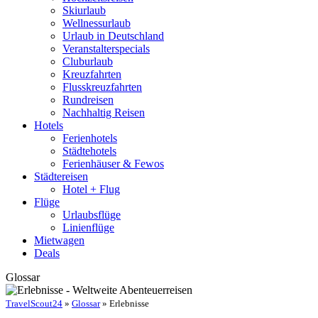
Skiurlaub
Wellnessurlaub
Urlaub in Deutschland
Veranstalterspecials
Cluburlaub
Kreuzfahrten
Flusskreuzfahrten
Rundreisen
Nachhaltig Reisen
Hotels
Ferienhotels
Städtehotels
Ferienhäuser & Fewos
Städtereisen
Hotel + Flug
Flüge
Urlaubsflüge
Linienflüge
Mietwagen
Deals
Glossar
TravelScout24
»
Glossar
» Erlebnisse