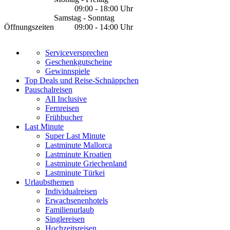
09:00 - 18:00 Uhr
Samstag - Sonntag
Öffnungszeiten
09:00 - 14:00 Uhr
Serviceversprechen
Geschenkgutscheine
Gewinnspiele
Top Deals und Reise-Schnäppchen
Pauschalreisen
All Inclusive
Fernreisen
Frühbucher
Last Minute
Super Last Minute
Lastminute Mallorca
Lastminute Kroatien
Lastminute Griechenland
Lastminute Türkei
Urlaubsthemen
Individualreisen
Erwachsenenhotels
Familienurlaub
Singlereisen
Hochzeitsreisen