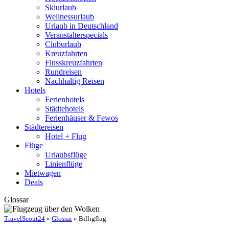
Skiurlaub
Wellnessurlaub
Urlaub in Deutschland
Veranstalterspecials
Cluburlaub
Kreuzfahrten
Flusskreuzfahrten
Rundreisen
Nachhaltig Reisen
Hotels
Ferienhotels
Städtehotels
Ferienhäuser & Fewos
Städtereisen
Hotel + Flug
Flüge
Urlaubsflüge
Linienflüge
Mietwagen
Deals
Glossar
TravelScout24
»
Glossar
» Billigflug