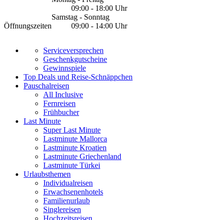
09:00 - 18:00 Uhr
Samstag - Sonntag
Öffnungszeiten
09:00 - 14:00 Uhr
Serviceversprechen
Geschenkgutscheine
Gewinnspiele
Top Deals und Reise-Schnäppchen
Pauschalreisen
All Inclusive
Fernreisen
Frühbucher
Last Minute
Super Last Minute
Lastminute Mallorca
Lastminute Kroatien
Lastminute Griechenland
Lastminute Türkei
Urlaubsthemen
Individualreisen
Erwachsenenhotels
Familienurlaub
Singlereisen
Hochzeitsreisen