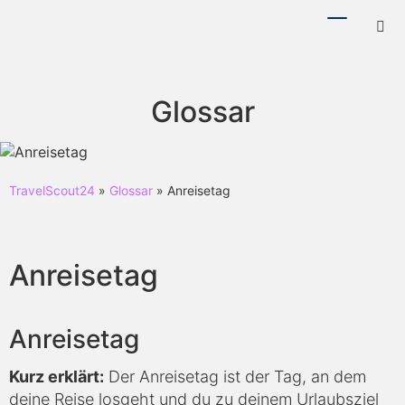
Menü
Hotl
ein-/ausb
ein-
Glossar
TravelScout24
»
Glossar
» Anreisetag
Anreisetag
Anreisetag
Kurz erklärt:
Der Anreisetag ist der Tag, an dem
deine Reise losgeht und du zu deinem Urlaubsziel