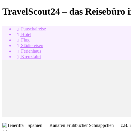
TravelScout24 – das Reisebüro 
Pauschalreise
Hotel
Flug
Städtereisen
Ferienhaus
Kreuzfahrt
ab