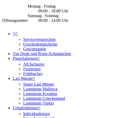
Montag - Freitag
09:00 - 18:00 Uhr
Samstag - Sonntag
Öffnungszeiten
09:00 - 14:00 Uhr
Serviceversprechen
Geschenkgutscheine
Gewinnspiele
Top Deals und Reise-Schnäppchen
Pauschalreisen
All Inclusive
Fernreisen
Frühbucher
Last Minute
Super Last Minute
Lastminute Mallorca
Lastminute Kroatien
Lastminute Griechenland
Lastminute Türkei
Urlaubsthemen
Individualreisen