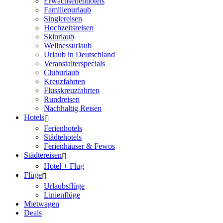
Erwachsenenhotels
Familienurlaub
Singlereisen
Hochzeitsreisen
Skiurlaub
Wellnessurlaub
Urlaub in Deutschland
Veranstalterspecials
Cluburlaub
Kreuzfahrten
Flusskreuzfahrten
Rundreisen
Nachhaltig Reisen
Hotels
Ferienhotels
Städtehotels
Ferienhäuser & Fewos
Städtereisen
Hotel + Flug
Flüge
Urlaubsflüge
Linienflüge
Mietwagen
Deals