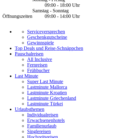
09:00 - 18:00 Uhr
Samstag - Sonntag
Öffnungszeiten
09:00 - 14:00 Uhr
Serviceversprechen
Geschenkgutscheine
Gewinnspiele
Top Deals und Reise-Schnäppchen
Pauschalreisen
All Inclusive
Fernreisen
Frühbucher
Last Minute
Super Last Minute
Lastminute Mallorca
Lastminute Kroatien
Lastminute Griechenland
Lastminute Türkei
Urlaubsthemen
Individualreisen
Erwachsenenhotels
Familienurlaub
Singlereisen
Hochzeitsreisen