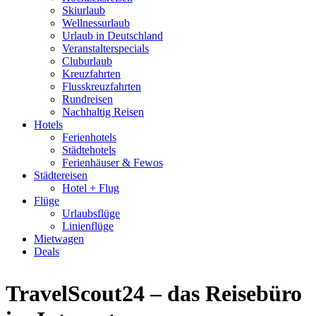
Skiurlaub
Wellnessurlaub
Urlaub in Deutschland
Veranstalterspecials
Cluburlaub
Kreuzfahrten
Flusskreuzfahrten
Rundreisen
Nachhaltig Reisen
Hotels
Ferienhotels
Städtehotels
Ferienhäuser & Fewos
Städtereisen
Hotel + Flug
Flüge
Urlaubsflüge
Linienflüge
Mietwagen
Deals
TravelScout24 – das Reisebüro