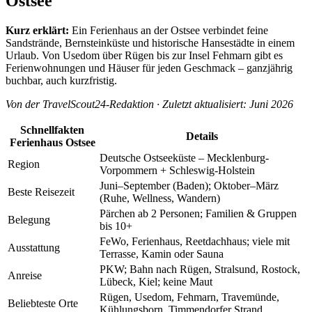
Ostsee
Kurz erklärt:
Ein Ferienhaus an der Ostsee verbindet feine
Sandstrände, Bernsteinküste und historische Hansestädte in einem
Urlaub. Von Usedom über Rügen bis zur Insel Fehmarn gibt es
Ferienwohnungen und Häuser für jeden Geschmack – ganzjährig
buchbar, auch kurzfristig.
Von der TravelScout24-Redaktion · Zuletzt aktualisiert: Juni 2026
Schnellfakten
Details
Ferienhaus Ostsee
Deutsche Ostseeküste – Mecklenburg-
Region
Vorpommern + Schleswig-Holstein
Juni–September (Baden); Oktober–März
Beste Reisezeit
(Ruhe, Wellness, Wandern)
Pärchen ab 2 Personen; Familien & Gruppen
Belegung
bis 10+
FeWo, Ferienhaus, Reetdachhaus; viele mit
Ausstattung
Terrasse, Kamin oder Sauna
PKW; Bahn nach Rügen, Stralsund, Rostock,
Anreise
Lübeck, Kiel; keine Maut
Rügen, Usedom, Fehmarn, Travemünde,
Beliebteste Orte
Kühlungsborn, Timmendorfer Strand