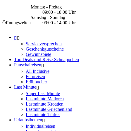
Montag - Freitag
09:00 - 18:00 Uhr
Samstag - Sonntag
Öffnungszeiten
09:00 - 14:00 Uhr
Serviceversprechen
Geschenkgutscheine
Gewinnspiele
Top Deals und Reise-Schnäppchen
Pauschalreisen
All Inclusive
Fernreisen
Frühbucher
Last Minute
Super Last Minute
Lastminute Mallorca
Lastminute Kroatien
Lastminute Griechenland
Lastminute Türkei
Urlaubsthemen
Individualreisen