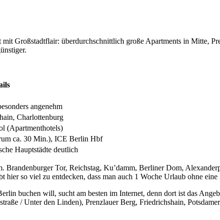
it Großstadtflair: überdurchschnittlich große Apartments in Mitte, Pr
ünstiger.
ails
 besonders angenehm
shain, Charlottenburg
l (Apartmenthotels)
um ca. 30 Min.), ICE Berlin Hbf
sche Hauptstädte deutlich
rm. Brandenburger Tor, Reichstag, Ku’damm, Berliner Dom, Alexand
ibt hier so viel zu entdecken, dass man auch 1 Woche Urlaub ohne ei
lin buchen will, sucht am besten im Internet, denn dort ist das Angebo
chstraße / Unter den Linden), Prenzlauer Berg, Friedrichshain, Potsdame