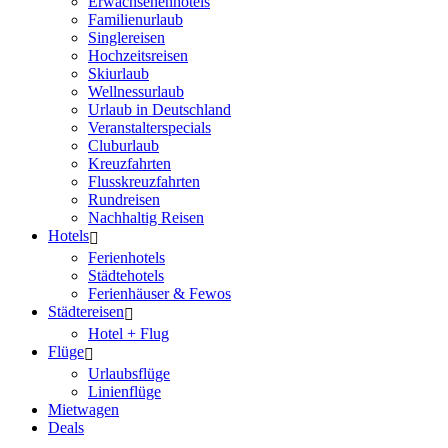
Erwachsenenhotels
Familienurlaub
Singlereisen
Hochzeitsreisen
Skiurlaub
Wellnessurlaub
Urlaub in Deutschland
Veranstalterspecials
Cluburlaub
Kreuzfahrten
Flusskreuzfahrten
Rundreisen
Nachhaltig Reisen
Hotels
Ferienhotels
Städtehotels
Ferienhäuser & Fewos
Städtereisen
Hotel + Flug
Flüge
Urlaubsflüge
Linienflüge
Mietwagen
Deals