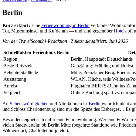
Berlin
Kurz erklärt:
Eine
Ferienwohnung in Berlin
verbindet Wohnkomfort m
Tor, Museumsinsel und Ku’damm — und sind gegenüber
Hotels
oft g
Von der TravelScout24-Redaktion · Zuletzt aktualisiert: Juni 2026
Schnellfakten Ferienhaus Berlin
Det
Region
Berlin, Hauptstadt Deutschlands
Beste Reisezeit
Ganzjährig; Frühling und Herbst
Beliebte Stadtteile
Mitte, Prenzlauer Berg, Friedrich
Ausstattung
WLAN, Küche, teils Wellness/Poo
Anreise
Flughafen BER (S-Bahn ins Zentr
Vergleich
Online-Buchung spart vs. europäi
An
Sehenswürdigkeiten
und Attraktionen ist
Berlin
wahrlich nicht a
und Schloss Charlottenburg sind nur die Spitze des Eisberges… Es g
Besonders eignet sich dafür eine Ferienwohnung. Wer eine FeWo in Ber
vielen Stadtvierteln: ob Berlin Mitte (begehrte Standorte wie Friedri
Wilmersdorf, Charlottenburg, etc.).