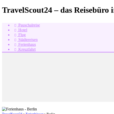
TravelScout24 – das Reisebüro 
Pauschalreise
Hotel
Flug
Städtereisen
Ferienhaus
Kreuzfahrt
TravelScout24
»
Ferienhäuser
» Berlin