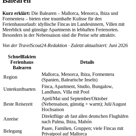
Balearen
Kurz erklärt:
Die Balearen – Mallorca, Menorca, Ibiza und
Formentera – bieten eine traumhafte Kulisse für den
Ferienhausurlaub: idyllische Fincas im Landesinnern, Villen mit
Meerblick und günstige Apartments in lebhaften Ferienorten.
Besonders in der Nebensaison sind die Preise sehr attraktiv.
Von der TravelScout24-Redaktion · Zuletzt aktualisiert: Juni 2026
Schnellfakten
Ferienhaus
Details
Balearen
Mallorca, Menorca, Ibiza, Formentera
Region
(Spanien, Balearische Inseln)
Finca, Apartment, Studio, Bungalow,
Unterkunftsarten
Landhaus, Villa mit Pool
April/Mai und September/Oktober
Beste Reisezeit
(Nebensaison, günstig + warm); Juli/August
Hochsaison
Direktflüge ab fast allen deutschen Flughäfen
Anreise
nach Palma, Ibiza, Mahón
Paare, Familien, Gruppen; viele Fincas mit
Belegung
Privatpool auf Mallorca