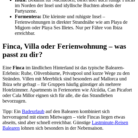
im Norden der Insel und idyllische Buchten abseits der
Partyszene.
Formentera:
Die kleinste und ruhigste Insel –
Ferienwohnungen in direkter Strandnähe wie am Playa de
Migjorn oder Playa Ses Illetes. Nur per Fähre von Ibiza
erreichbar.
Finca, Villa oder Ferienwohnung – was
passt zu dir?
Eine
Finca
im ländlichen Hinterland ist das typische Balearen-
Erlebnis: Ruhe, Olivenbäume, Privatpool und kurze Wege zu den
Stränden. Villen mit Meerblick sind besonders auf Mallorca und
Ibiza sehr gefragt – für Gruppen häufig günstiger als mehrere
Hotelzimmer. Apartments in Ferienorten wie Alcúdia, Can Picafort
oder Cala Millor eignen sich für alle, die das Strandleben
bevorzugen.
Tipp: Ein
Badeurlaub
auf den Balearen kombiniert sich
hervorragend mit einem Mietwagen – viele Fincas liegen etwas
abseits, sind aber schnell erreichbar. Günstige
Lastminute-Reisen
Balearen
lohnen sich besonders in der Nebensaison.