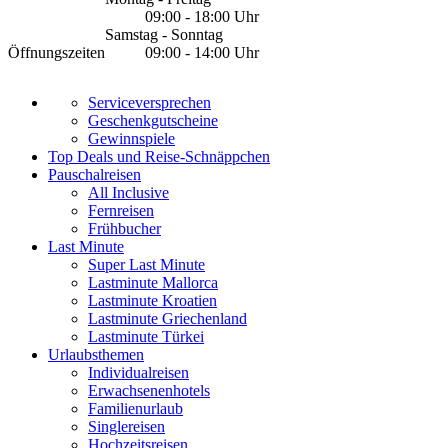
09:00 - 18:00 Uhr
Samstag - Sonntag
Öffnungszeiten
09:00 - 14:00 Uhr
Serviceversprechen
Geschenkgutscheine
Gewinnspiele
Top Deals und Reise-Schnäppchen
Pauschalreisen
All Inclusive
Fernreisen
Frühbucher
Last Minute
Super Last Minute
Lastminute Mallorca
Lastminute Kroatien
Lastminute Griechenland
Lastminute Türkei
Urlaubsthemen
Individualreisen
Erwachsenenhotels
Familienurlaub
Singlereisen
Hochzeitsreisen