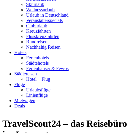
Skiurlaub
Wellnessurlaub
Urlaub in Deutschland
Veranstalterspecials
Cluburlaub
Kreuzfahrten
Flusskreuzfahrten
Rundreisen
Nachhaltig Reisen
Hotels
Ferienhotels
Städtehotels
Ferienhäuser & Fewos
Städtereisen
Hotel + Flug
Flüge
Urlaubsflüge
Linienflüge
Mietwagen
Deals
TravelScout24 – das Reisebüro