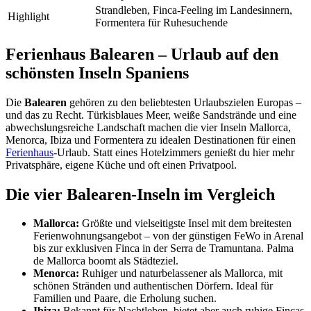
Strandleben, Finca-Feeling im Landesinnern,
Highlight
Formentera für Ruhesuchende
Ferienhaus Balearen – Urlaub auf den
schönsten Inseln Spaniens
Die
Balearen
gehören zu den beliebtesten Urlaubszielen Europas –
und das zu Recht. Türkisblaues Meer, weiße Sandstrände und eine
abwechslungsreiche Landschaft machen die vier Inseln Mallorca,
Menorca, Ibiza und Formentera zu idealen Destinationen für einen
Ferienhaus
-Urlaub. Statt eines Hotelzimmers genießt du hier mehr
Privatsphäre, eigene Küche und oft einen Privatpool.
Die vier Balearen-Inseln im Vergleich
Mallorca:
Größte und vielseitigste Insel mit dem breitesten
Ferienwohnungsangebot – von der günstigen FeWo in Arenal
bis zur exklusiven Finca in der Serra de Tramuntana. Palma
de Mallorca boomt als Städteziel.
Menorca:
Ruhiger und naturbelassener als Mallorca, mit
schönen Stränden und authentischen Dörfern. Ideal für
Familien und Paare, die Erholung suchen.
Ibiza:
Bekannt für Nachtleben, bietet aber auch ruhige Fincas