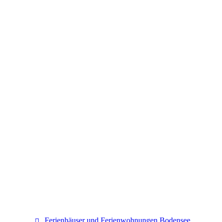
Bodensee
Ferienhäuser und Ferienwohnungen Bodensee