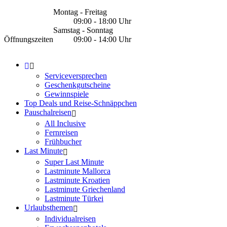
Montag - Freitag
09:00 - 18:00 Uhr
Samstag - Sonntag
Öffnungszeiten
09:00 - 14:00 Uhr
Serviceversprechen
Geschenkgutscheine
Gewinnspiele
Top Deals und Reise-Schnäppchen
Pauschalreisen
All Inclusive
Fernreisen
Frühbucher
Last Minute
Super Last Minute
Lastminute Mallorca
Lastminute Kroatien
Lastminute Griechenland
Lastminute Türkei
Urlaubsthemen
Individualreisen