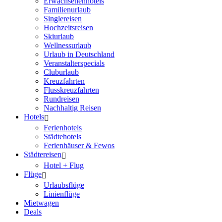
Erwachsenenhotels
Familienurlaub
Singlereisen
Hochzeitsreisen
Skiurlaub
Wellnessurlaub
Urlaub in Deutschland
Veranstalterspecials
Cluburlaub
Kreuzfahrten
Flusskreuzfahrten
Rundreisen
Nachhaltig Reisen
Hotels
Ferienhotels
Städtehotels
Ferienhäuser & Fewos
Städtereisen
Hotel + Flug
Flüge
Urlaubsflüge
Linienflüge
Mietwagen
Deals