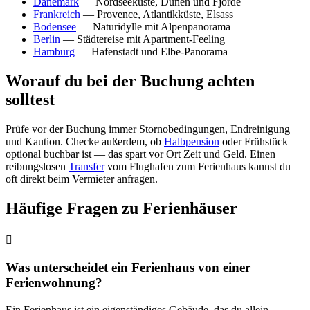
Dänemark
— Nordseeküste, Dünen und Fjorde
Frankreich
— Provence, Atlantikküste, Elsass
Bodensee
— Naturidylle mit Alpenpanorama
Berlin
— Städtereise mit Apartment-Feeling
Hamburg
— Hafenstadt und Elbe-Panorama
Worauf du bei der Buchung achten
solltest
Prüfe vor der Buchung immer Stornobedingungen, Endreinigung
und Kaution. Checke außerdem, ob
Halbpension
oder Frühstück
optional buchbar ist — das spart vor Ort Zeit und Geld. Einen
reibungslosen
Transfer
vom Flughafen zum Ferienhaus kannst du
oft direkt beim Vermieter anfragen.
Häufige Fragen zu Ferienhäuser
Was unterscheidet ein Ferienhaus von einer
Ferienwohnung?
Ein Ferienhaus ist ein eigenständiges Gebäude, das du allein