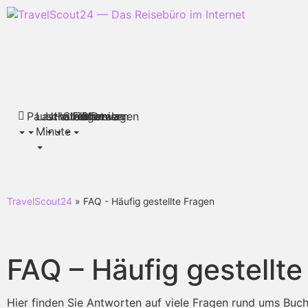
Pauschalreisen
Last
Urlaubsthemen
Hotels
Städtereisen
Flüge
Mietwagen
Deals
Minute
TravelScout24
» FAQ - Häufig gestellte Fragen
FAQ – Häufig gestellte
Hier finden Sie Antworten auf viele Fragen rund ums Buch