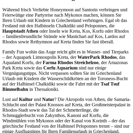
Während frisch Verliebte Honeymoon auf Santorin verbringen und
Feierwütige eine Partyreise nach Mykonos machen, können Sie
Ihren Urlaub mit Kindern in Griechenland verbringen. Egal ob das
Festland mit den Halbinseln Chalkidiki und Peloponnes, die
Hauptstadt Athen
oder Inseln wie Kreta, Kos, Korfu oder Rhodos
– familienfreundliche Strände wie Mastichari auf Kos, Lardos auf
Rhodos sowie Rethymnon auf Kreta finden Sie fast überall.
Family Fun wohin das Auge reicht gibt es in Wasser- und Tierparks
– der Aquapark Limnoupolis Kreta, der
WaterPark Rhodos
, das
Aqualand Korfu, der
Farma Rhodos Streichelzoo
, der Amazonas
Park Kreta sowie das
Corfu Aquarium
sind nur einige
Vergnügungstipps. Nicht verpassen sollten Sie im Griechenland
Urlaub mit Kindern die Wasserschildkröten an der Toroneos-Bucht
auf der Halbinsel Chalkidiki sowie die Fahrt mit der
Tsaf Tsuf
Bimmelbahn
in Thessaloniki.
Lust auf
Kultur
und
Natur
? Die Akropolis von Athen, die Samaria-
Schlucht und der Palast Knossos auf Kreta, der Großmeisterpalast in
Rhodos-Stadt sowie das Tal der Schmetterlinge, die
Schmugglerbucht von Zakynthos, Kanoni auf Korfu, die
Windmühlen von Mykonos oder der Kanal von Korinth – der das
griechische Festland von der Halbinsel Peloponnes trennt – sind nur
einige Ausflugstipps für Ihren Familienurlaub in Griechenland.