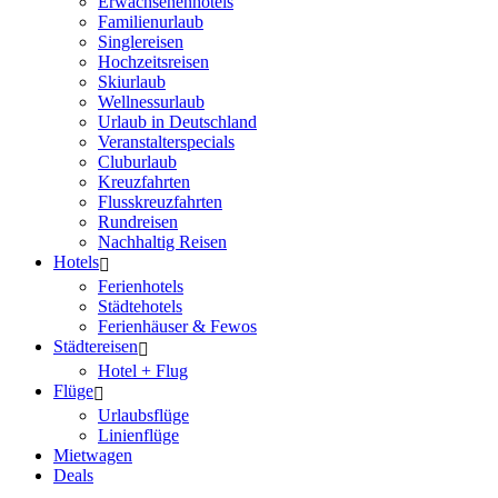
Erwachsenenhotels
Familienurlaub
Singlereisen
Hochzeitsreisen
Skiurlaub
Wellnessurlaub
Urlaub in Deutschland
Veranstalterspecials
Cluburlaub
Kreuzfahrten
Flusskreuzfahrten
Rundreisen
Nachhaltig Reisen
Hotels
Ferienhotels
Städtehotels
Ferienhäuser & Fewos
Städtereisen
Hotel + Flug
Flüge
Urlaubsflüge
Linienflüge
Mietwagen
Deals