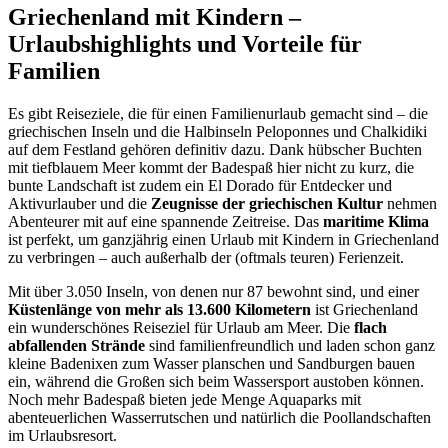
Griechenland mit Kindern –
Urlaubshighlights und Vorteile für
Familien
Es gibt Reiseziele, die für einen Familienurlaub gemacht sind – die
griechischen Inseln und die Halbinseln Peloponnes und Chalkidiki
auf dem Festland gehören definitiv dazu. Dank hübscher Buchten
mit tiefblauem Meer kommt der Badespaß hier nicht zu kurz, die
bunte Landschaft ist zudem ein El Dorado für Entdecker und
Aktivurlauber und die
Zeugnisse der griechischen Kultur
nehmen
Abenteurer mit auf eine spannende Zeitreise. Das
maritime Klima
ist perfekt, um ganzjährig einen Urlaub mit Kindern in Griechenland
zu verbringen – auch außerhalb der (oftmals teuren) Ferienzeit.
Mit über 3.050 Inseln, von denen nur 87 bewohnt sind, und einer
Küstenlänge von mehr als 13.600 Kilometern
ist Griechenland
ein wunderschönes Reiseziel für Urlaub am Meer. Die
flach
abfallenden Strände
sind familienfreundlich und laden schon ganz
kleine Badenixen zum Wasser planschen und Sandburgen bauen
ein, während die Großen sich beim Wassersport austoben können.
Noch mehr Badespaß bieten jede Menge Aquaparks mit
abenteuerlichen Wasserrutschen und natürlich die Poollandschaften
im Urlaubsresort.