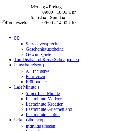
Montag - Freitag
09:00 - 18:00 Uhr
Samstag - Sonntag
Öffnungszeiten
09:00 - 14:00 Uhr
Serviceversprechen
Geschenkgutscheine
Gewinnspiele
Top Deals und Reise-Schnäppchen
Pauschalreisen
All Inclusive
Fernreisen
Frühbucher
Last Minute
Super Last Minute
Lastminute Mallorca
Lastminute Kroatien
Lastminute Griechenland
Lastminute Türkei
Urlaubsthemen
Individualreisen