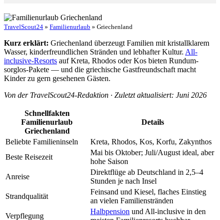
TravelScout24
»
Familienurlaub
» Griechenland
Kurz erklärt:
Griechenland überzeugt Familien mit kristallklarem
Wasser, kinderfreundlichen Stränden und lebhafter Kultur.
All-
inclusive-Resorts
auf Kreta, Rhodos oder Kos bieten Rundum-
sorglos-Pakete — und die griechische Gastfreundschaft macht
Kinder zu gern gesehenen Gästen.
Von der TravelScout24-Redaktion · Zuletzt aktualisiert: Juni 2026
Schnellfakten
Familienurlaub
Details
Griechenland
Beliebte Familieninseln
Kreta, Rhodos, Kos, Korfu, Zakynthos
Mai bis Oktober; Juli/August ideal, aber
Beste Reisezeit
hohe Saison
Direktflüge ab Deutschland in 2,5–4
Anreise
Stunden je nach Insel
Feinsand und Kiesel, flaches Einstieg
Strandqualität
an vielen Familienstränden
Halbpension
und All-inclusive in den
Verpflegung