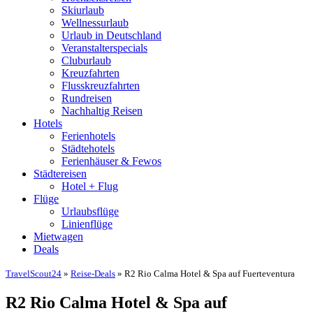
Skiurlaub
Wellnessurlaub
Urlaub in Deutschland
Veranstalterspecials
Cluburlaub
Kreuzfahrten
Flusskreuzfahrten
Rundreisen
Nachhaltig Reisen
Hotels
Ferienhotels
Städtehotels
Ferienhäuser & Fewos
Städtereisen
Hotel + Flug
Flüge
Urlaubsflüge
Linienflüge
Mietwagen
Deals
TravelScout24
»
Reise-Deals
» R2 Rio Calma Hotel & Spa auf Fuerteventura
R2 Rio Calma Hotel & Spa auf