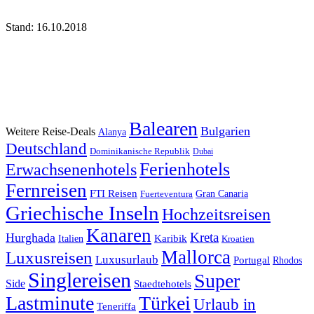
Stand: 16.10.2018
Balearen
Bulgarien
Weitere Reise-Deals
Alanya
Deutschland
Dominikanische Republik
Dubai
Ferienhotels
Erwachsenenhotels
Fernreisen
FTI Reisen
Fuerteventura
Gran Canaria
Griechische Inseln
Hochzeitsreisen
Kanaren
Kreta
Hurghada
Italien
Karibik
Kroatien
Mallorca
Luxusreisen
Luxusurlaub
Portugal
Rhodos
Singlereisen
Super
Side
Staedtehotels
Lastminute
Türkei
Urlaub in
Teneriffa