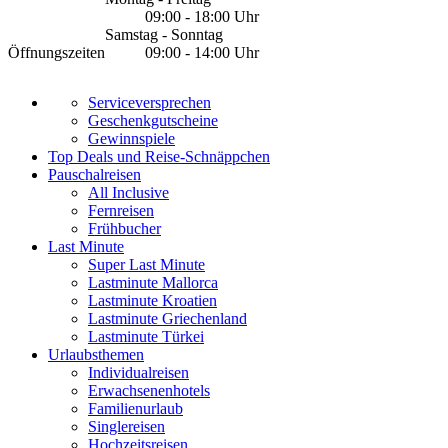
09:00 - 18:00 Uhr
Samstag - Sonntag
Öffnungszeiten
09:00 - 14:00 Uhr
Serviceversprechen
Geschenkgutscheine
Gewinnspiele
Top Deals und Reise-Schnäppchen
Pauschalreisen
All Inclusive
Fernreisen
Frühbucher
Last Minute
Super Last Minute
Lastminute Mallorca
Lastminute Kroatien
Lastminute Griechenland
Lastminute Türkei
Urlaubsthemen
Individualreisen
Erwachsenenhotels
Familienurlaub
Singlereisen
Hochzeitsreisen