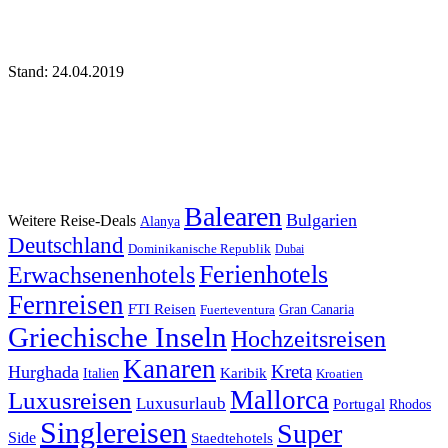
Stand: 24.04.2019
Balearen
Bulgarien
Weitere Reise-Deals
Alanya
Deutschland
Dominikanische Republik
Dubai
Ferienhotels
Erwachsenenhotels
Fernreisen
FTI Reisen
Fuerteventura
Gran Canaria
Griechische Inseln
Hochzeitsreisen
Kanaren
Kreta
Hurghada
Italien
Karibik
Kroatien
Mallorca
Luxusreisen
Luxusurlaub
Portugal
Rhodos
Singlereisen
Super
Side
Staedtehotels