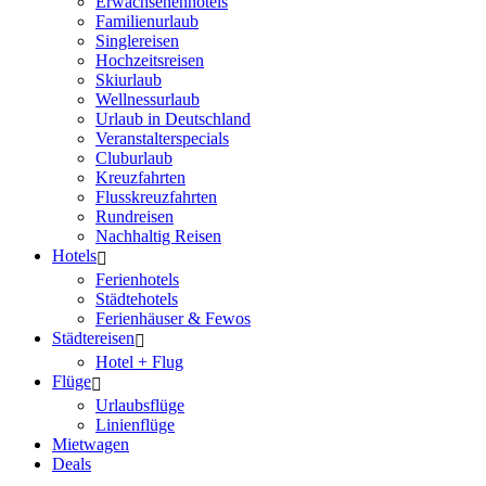
Erwachsenenhotels
Familienurlaub
Singlereisen
Hochzeitsreisen
Skiurlaub
Wellnessurlaub
Urlaub in Deutschland
Veranstalterspecials
Cluburlaub
Kreuzfahrten
Flusskreuzfahrten
Rundreisen
Nachhaltig Reisen
Hotels
Ferienhotels
Städtehotels
Ferienhäuser & Fewos
Städtereisen
Hotel + Flug
Flüge
Urlaubsflüge
Linienflüge
Mietwagen
Deals