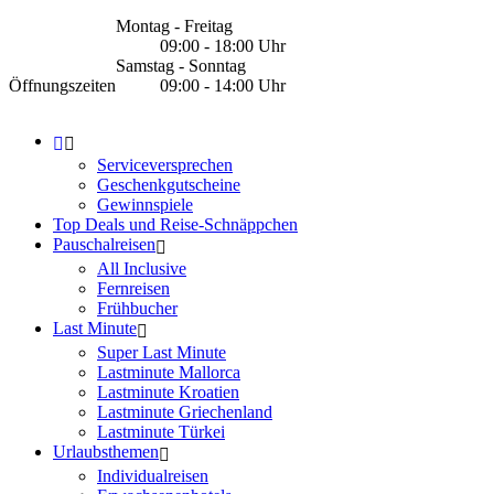
Montag - Freitag
09:00 - 18:00 Uhr
Samstag - Sonntag
Öffnungszeiten
09:00 - 14:00 Uhr
Serviceversprechen
Geschenkgutscheine
Gewinnspiele
Top Deals und Reise-Schnäppchen
Pauschalreisen
All Inclusive
Fernreisen
Frühbucher
Last Minute
Super Last Minute
Lastminute Mallorca
Lastminute Kroatien
Lastminute Griechenland
Lastminute Türkei
Urlaubsthemen
Individualreisen