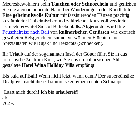
Meeresbewohnern beim
Tauchen oder Schnorcheln
und genießen
Sie die atemberaubende Natur bei Wanderungen oder Rundfahrten.
Eine
geheimnisvolle Kultur
mit faszinierenden Tänzen prächtig
kostümierter Einheimischer und zahlreichen kunstvoll verzierten
Tempeln erwartet Sie auf Bali ebenfalls. Abgerundet wird Ihre
Pauschalreise nach Bali
von
kulinarischen Genüssen
wie exotisch
gewürzten Reisgerichten, sonnenverwöhnten Früchten und
Spezialitäten wie Rujak und Bekicots (Schnecken).
Ihr Urlaub auf der sogenannten Insel der Götter führt Sie in das
touristische Zentrum Kuta, wo Sie das im balinesischen Stil
gestaltete
Hotel Wina Holiday Villa
empfängt.
Bis bald auf Bali! Wenn nicht jetzt, wann dann? Der supergünstige
Dealpreis macht diese Traumreise zu einem echten Schnapper.
Lasst mich durch! Ich bin urlaubsreif!
ab
762
€