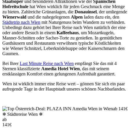
Staatsoper
und besonderen Attraktionen wie der
Spanischen
Hofreitschule
hat Wien wirklich für jeden Geschmack eine Menge
zu bieten. Zahlreiche Grünanlagen, die
Donauinsel
, der umliegende
Wienerwald
und die nahegelegenen
Alpen
laden dazu ein, den
Städtetrip nach Wien
mit Naturgenuss beim Wandern zu verbinden.
Unbedingt dazu gehört bei Ihrer Reise nach Wien natürlich der eine
oder andere Besuch in einem
Kaffeehaus
, um Mozartkugeln,
Manner-Schnitten oder Sacher-Torte zu genießen. In gemütlichen
Gasthäusern und Restaurants verwöhnen typische Köstlichkeiten
wie Wiener Schnitzel, Leberknödelsuppe oder Kaiserschmarrn den
Gaumen.
Bei Ihrer
Last Minute Reise nach Wien
empfängt Sie das mit 4
Sternen klassifizierte
Amedia Hotel Wien
, das mit seinem
erstklassigen Komfort einen gelungenen Aufenthalt garantiert.
Wien ist wirklich immer eine Reise wert – gönnen Sie sich ein paar
aufregende Tage in der Hauptstadt unseres schönen Nachbarlandes.
❄ Städtereise Wien ❄
ab
141
€