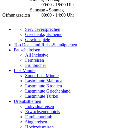
09:00 - 18:00 Uhr
Samstag - Sonntag
Öffnungszeiten
09:00 - 14:00 Uhr
Serviceversprechen
Geschenkgutscheine
Gewinnspiele
Top Deals und Reise-Schnäppchen
Pauschalreisen
All Inclusive
Fernreisen
Frühbucher
Last Minute
Super Last Minute
Lastminute Mallorca
Lastminute Kroatien
Lastminute Griechenland
Lastminute Türkei
Urlaubsthemen
Individualreisen
Erwachsenenhotels
Familienurlaub
Singlereisen
Hochzeitsreisen