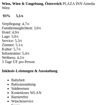
Wien, Wien & Umgebung, Österreich
PLAZA INN Amedia
Wien
93%
5,1
/6
Verpflegung: 4,7
/6
Familientauglichkeit: 3,0
/6
Hotel: 4,9
/6
Lage: 5,0
/6
Service: 5,3
/6
Zimmer: 5,1
/6
Kultur: 5,7
/6
Infrastruktur: 5,4
/6
Wellness: 4,2
/6
3 Tage ÜF pro Person
Inklusiv-Leistungen & Ausstattung
Babybett
Babyausstattung
Städtereisen
Kostenloses WLAN
Barrierefrei
Wäscheservice