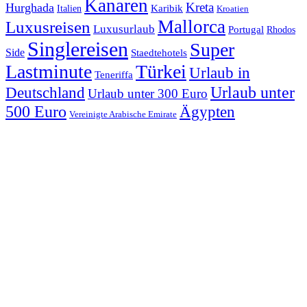
Kanaren
Kreta
Hurghada
Italien
Karibik
Kroatien
Mallorca
Luxusreisen
Luxusurlaub
Portugal
Rhodos
Singlereisen
Super
Side
Staedtehotels
Lastminute
Türkei
Urlaub in
Teneriffa
Urlaub unter
Deutschland
Urlaub unter 300 Euro
500 Euro
Ägypten
Vereinigte Arabische Emirate