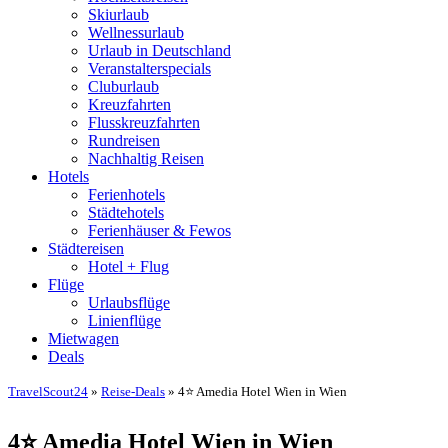
Skiurlaub
Wellnessurlaub
Urlaub in Deutschland
Veranstalterspecials
Cluburlaub
Kreuzfahrten
Flusskreuzfahrten
Rundreisen
Nachhaltig Reisen
Hotels
Ferienhotels
Städtehotels
Ferienhäuser & Fewos
Städtereisen
Hotel + Flug
Flüge
Urlaubsflüge
Linienflüge
Mietwagen
Deals
TravelScout24
»
Reise-Deals
» 4⭐ Amedia Hotel Wien in Wien
4⭐ Amedia Hotel Wien in Wien