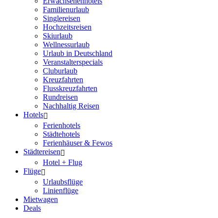
Erwachsenenhotels
Familienurlaub
Singlereisen
Hochzeitsreisen
Skiurlaub
Wellnessurlaub
Urlaub in Deutschland
Veranstalterspecials
Cluburlaub
Kreuzfahrten
Flusskreuzfahrten
Rundreisen
Nachhaltig Reisen
Hotels
Ferienhotels
Städtehotels
Ferienhäuser & Fewos
Städtereisen
Hotel + Flug
Flüge
Urlaubsflüge
Linienflüge
Mietwagen
Deals