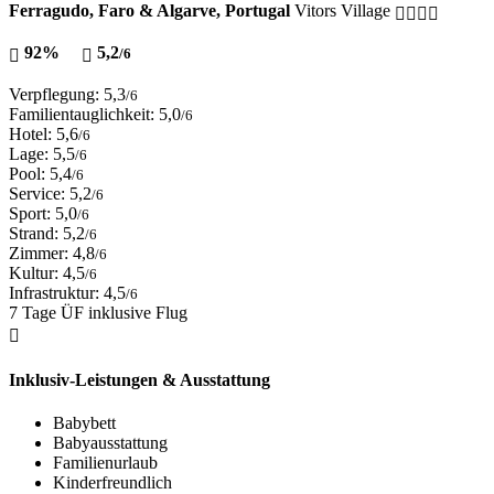
Ferragudo, Faro & Algarve, Portugal
Vitors Village
92%
5,2
/6
Verpflegung: 5,3
/6
Familientauglichkeit: 5,0
/6
Hotel: 5,6
/6
Lage: 5,5
/6
Pool: 5,4
/6
Service: 5,2
/6
Sport: 5,0
/6
Strand: 5,2
/6
Zimmer: 4,8
/6
Kultur: 4,5
/6
Infrastruktur: 4,5
/6
7 Tage ÜF inklusive Flug
Inklusiv-Leistungen & Ausstattung
Babybett
Babyausstattung
Familienurlaub
Kinderfreundlich