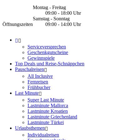
Montag - Freitag
09:00 - 18:00 Uhr
Samstag - Sonntag
Öffnungszeiten
09:00 - 14:00 Uhr
Serviceversprechen
Geschenkgutscheine
Gewinnspiele
Top Deals und Reise-Schnäppchen
Pauschalreisen
All Inclusive
Fernreisen
Frühbucher
Last Minute
Super Last Minute
Lastminute Mallorca
Lastminute Kroatien
Lastminute Griechenland
Lastminute Türkei
Urlaubsthemen
Individualreisen