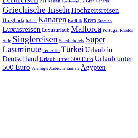
FTI Reisen
Fuerteventura
Gran Canaria
Griechische Inseln
Hochzeitsreisen
Kanaren
Kreta
Hurghada
Italien
Karibik
Kroatien
Mallorca
Luxusreisen
Luxusurlaub
Portugal
Rhodos
Singlereisen
Super
Side
Staedtehotels
Lastminute
Türkei
Urlaub in
Teneriffa
Urlaub unter
Deutschland
Urlaub unter 300 Euro
500 Euro
Ägypten
Vereinigte Arabische Emirate