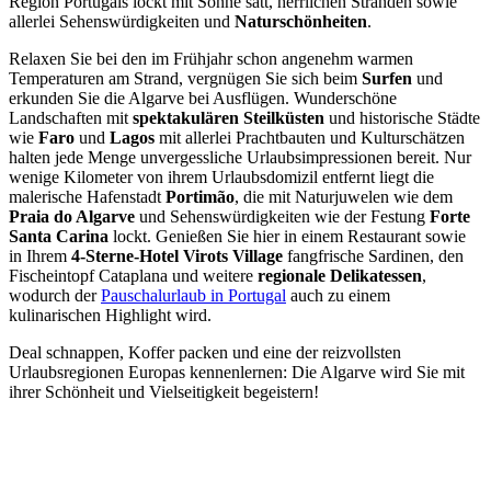
Region Portugals lockt mit Sonne satt, herrlichen Stränden sowie
allerlei Sehenswürdigkeiten und
Naturschönheiten
.
Relaxen Sie bei den im Frühjahr schon angenehm warmen
Temperaturen am Strand, vergnügen Sie sich beim
Surfen
und
erkunden Sie die Algarve bei Ausflügen. Wunderschöne
Landschaften mit
spektakulären Steilküsten
und historische Städte
wie
Faro
und
Lagos
mit allerlei Prachtbauten und Kulturschätzen
halten jede Menge unvergessliche Urlaubsimpressionen bereit. Nur
wenige Kilometer von ihrem Urlaubsdomizil entfernt liegt die
malerische Hafenstadt
Portimão
, die mit Naturjuwelen wie dem
Praia do Algarve
und Sehenswürdigkeiten wie der Festung
Forte
Santa Carina
lockt. Genießen Sie hier in einem Restaurant sowie
in Ihrem
4-Sterne-Hotel Virots Village
fangfrische Sardinen, den
Fischeintopf Cataplana und weitere
regionale Delikatessen
,
wodurch der
Pauschalurlaub in Portugal
auch zu einem
kulinarischen Highlight wird.
Deal schnappen, Koffer packen und eine der reizvollsten
Urlaubsregionen Europas kennenlernen: Die Algarve wird Sie mit
ihrer Schönheit und Vielseitigkeit begeistern!