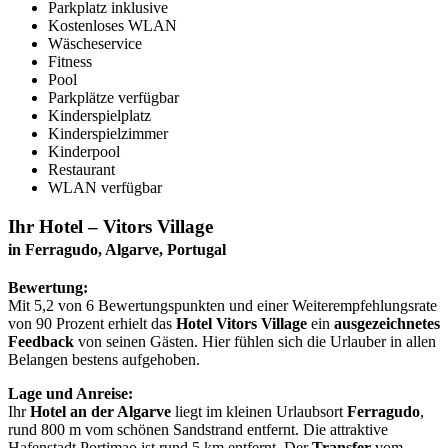
Parkplatz inklusive
Kostenloses WLAN
Wäscheservice
Fitness
Pool
Parkplätze verfügbar
Kinderspielplatz
Kinderspielzimmer
Kinderpool
Restaurant
WLAN verfügbar
Ihr Hotel – Vitors Village
in Ferragudo, Algarve, Portugal
Bewertung:
Mit 5,2 von 6 Bewertungspunkten und einer Weiterempfehlungsrate
von 90 Prozent erhielt das
Hotel Vitors Village
ein
ausgezeichnetes
Feedback
von seinen Gästen. Hier fühlen sich die Urlauber in allen
Belangen bestens aufgehoben.
Lage und Anreise:
Ihr
Hotel an der Algarve
liegt im kleinen Urlaubsort
Ferragudo
,
rund 800 m vom schönen Sandstrand entfernt. Die attraktive
Hafenstadt Portimao ist rund 5 km entfernt. Der
Transfer
vom