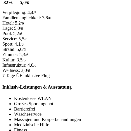
82%
5,0
/6
Verpflegung: 4,4
/6
Familientauglichkeit: 3,8
/6
Hotel: 5,2
/6
Lage: 5,0
/6
Pool: 5,2
/6
Service: 5,5
/6
Sport: 4,1
/6
Strand: 5,0
/6
Zimmer: 5,3
/6
Kultur: 3,5
/6
Infrastruktur: 4,0
/6
Wellness: 3,0
/6
7 Tage ÜF inklusive Flug
Inklusiv-Leistungen & Ausstattung
Kostenloses WLAN
Großes Sportangebot
Barrierefrei
Wäscheservice
Massagen und Körperbehandlungen
Medizinische Hilfe
Fitness