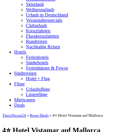
Skiurlaub
Wellnessurlaub
Urlaub in Deutschland
Veranstalterspecials
Cluburlaub
Kreuzfahrten
Flusskreuzfahrten
Rundreisen
Nachhaltig Reisen
Hotels
Ferienhotels
Städtehotels
Ferienhäuser & Fewos
Städtereisen
Hotel + Flug
Flüge
Urlaubsflüge
Linienflüge
Mietwagen
Deals
TravelScout24
»
Reise-Deals
» 4⭐ Hotel Vistamar auf Mallorca
4⭐ Hotel Vistamar auf Mallorca