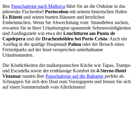
Ihre
Pauschalreise nach Mallorca
führt Sie an die Ostküste in das
pittoreske Fischerdorf
Portocolom
mit seinem historischen Hafen
Es Riuetó
und seinen bunten Häusern und herzlichen
Einheimischen. Wenn Sie Abwechslung vom Strandleben suchen,
erwarten Sie in Ihrer Urlaubsregion spannende Sehenswürdigkeiten
und Ausflugsziele wie etwa der
Leuchtturm am Punta de
Capdepera
und die
Drachenhöhlen bei Porto Cristo
. Auch ein
Ausflug in die quirlige Hauptstadt
Palma
oder der Besuch eines
Freizeitparks auf der Insel versprechen unterhaltsame
Urlaubsstunden.
Die Köstlichkeiten der mallorquinischen Küche wie Tapas, Trampo
und Escudella sowie der erstklassige Komfort im
4-Sterne-Hotel
Vistamar
runden Ihre
Pauschalreise auf die Balearen
perfekt ab.
Schnappen Sie sich den Deal zum Vorzugspreis und freuen Sie sich
auf einen Sommerurlaub vom Allerfeinsten!