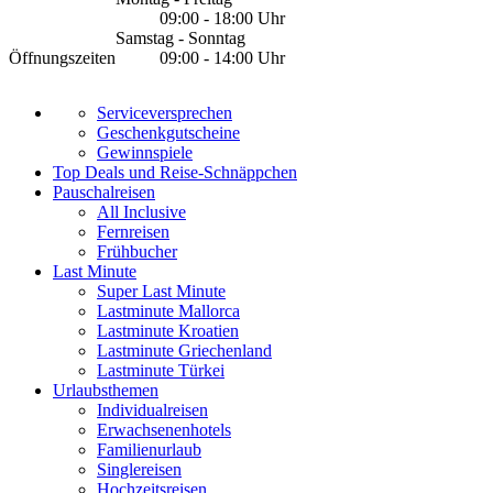
09:00 - 18:00 Uhr
Samstag - Sonntag
Öffnungszeiten
09:00 - 14:00 Uhr
Serviceversprechen
Geschenkgutscheine
Gewinnspiele
Top Deals und Reise-Schnäppchen
Pauschalreisen
All Inclusive
Fernreisen
Frühbucher
Last Minute
Super Last Minute
Lastminute Mallorca
Lastminute Kroatien
Lastminute Griechenland
Lastminute Türkei
Urlaubsthemen
Individualreisen
Erwachsenenhotels
Familienurlaub
Singlereisen
Hochzeitsreisen