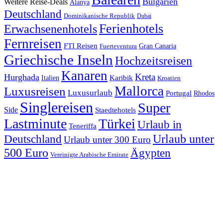
Bulgarien
Weitere Reise-Deals
Alanya
Deutschland
Dominikanische Republik
Dubai
Ferienhotels
Erwachsenenhotels
Fernreisen
FTI Reisen
Fuerteventura
Gran Canaria
Griechische Inseln
Hochzeitsreisen
Kanaren
Kreta
Hurghada
Italien
Karibik
Kroatien
Mallorca
Luxusreisen
Luxusurlaub
Portugal
Rhodos
Singlereisen
Super
Side
Staedtehotels
Lastminute
Türkei
Urlaub in
Teneriffa
Urlaub unter
Deutschland
Urlaub unter 300 Euro
500 Euro
Ägypten
Vereinigte Arabische Emirate