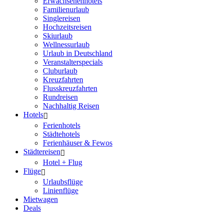
Erwachsenenhotels
Familienurlaub
Singlereisen
Hochzeitsreisen
Skiurlaub
Wellnessurlaub
Urlaub in Deutschland
Veranstalterspecials
Cluburlaub
Kreuzfahrten
Flusskreuzfahrten
Rundreisen
Nachhaltig Reisen
Hotels
Ferienhotels
Städtehotels
Ferienhäuser & Fewos
Städtereisen
Hotel + Flug
Flüge
Urlaubsflüge
Linienflüge
Mietwagen
Deals