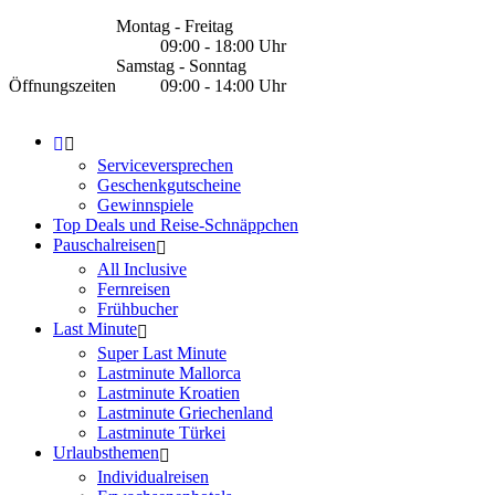
Montag - Freitag
09:00 - 18:00 Uhr
Samstag - Sonntag
Öffnungszeiten
09:00 - 14:00 Uhr
Serviceversprechen
Geschenkgutscheine
Gewinnspiele
Top Deals und Reise-Schnäppchen
Pauschalreisen
All Inclusive
Fernreisen
Frühbucher
Last Minute
Super Last Minute
Lastminute Mallorca
Lastminute Kroatien
Lastminute Griechenland
Lastminute Türkei
Urlaubsthemen
Individualreisen