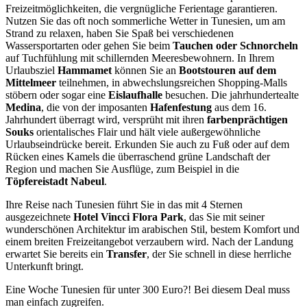
Freizeitmöglichkeiten, die vergnügliche Ferientage garantieren.
Nutzen Sie das oft noch sommerliche Wetter in Tunesien, um am
Strand zu relaxen, haben Sie Spaß bei verschiedenen
Wassersportarten oder gehen Sie beim
Tauchen oder Schnorcheln
auf Tuchfühlung mit schillernden Meeresbewohnern. In Ihrem
Urlaubsziel
Hammamet
können Sie an
Bootstouren auf dem
Mittelmeer
teilnehmen, in abwechslungsreichen Shopping-Malls
stöbern oder sogar eine
Eislaufhalle
besuchen. Die jahrhundertealte
Medina
, die von der imposanten
Hafenfestung
aus dem 16.
Jahrhundert überragt wird, versprüht mit ihren
farbenprächtigen
Souks
orientalisches Flair und hält viele außergewöhnliche
Urlaubseindrücke bereit. Erkunden Sie auch zu Fuß oder auf dem
Rücken eines Kamels die überraschend grüne Landschaft der
Region und machen Sie Ausflüge, zum Beispiel in die
Töpfereistadt Nabeul
.
Ihre Reise nach Tunesien führt Sie in das mit 4 Sternen
ausgezeichnete
Hotel Vincci Flora Park
, das Sie mit seiner
wunderschönen Architektur im arabischen Stil, bestem Komfort und
einem breiten Freizeitangebot verzaubern wird. Nach der Landung
erwartet Sie bereits ein
Transfer
, der Sie schnell in diese herrliche
Unterkunft bringt.
Eine Woche Tunesien für unter 300 Euro?! Bei diesem Deal muss
man einfach zugreifen.