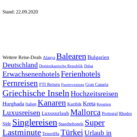
Stand: 22.09.2020
Balearen
Bulgarien
Weitere Reise-Deals
Alanya
Deutschland
Dominikanische Republik
Dubai
Ferienhotels
Erwachsenenhotels
Fernreisen
FTI Reisen
Fuerteventura
Gran Canaria
Griechische Inseln
Hochzeitsreisen
Kanaren
Kreta
Hurghada
Italien
Karibik
Kroatien
Mallorca
Luxusreisen
Luxusurlaub
Portugal
Rhodos
Singlereisen
Super
Side
Staedtehotels
Lastminute
Türkei
Urlaub in
Teneriffa