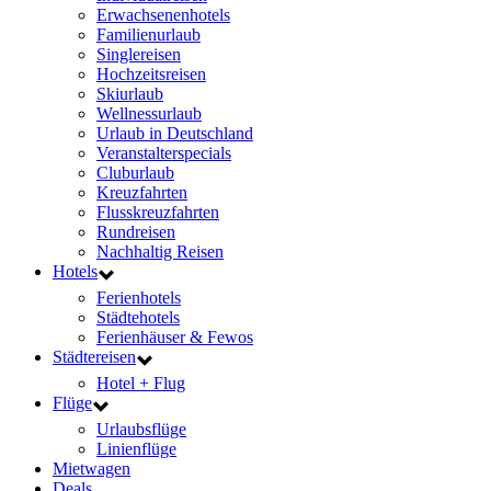
Erwachsenenhotels
Familienurlaub
Singlereisen
Hochzeitsreisen
Skiurlaub
Wellnessurlaub
Urlaub in Deutschland
Veranstalterspecials
Cluburlaub
Kreuzfahrten
Flusskreuzfahrten
Rundreisen
Nachhaltig Reisen
Hotels
Ferienhotels
Städtehotels
Ferienhäuser & Fewos
Städtereisen
Hotel + Flug
Flüge
Urlaubsflüge
Linienflüge
Mietwagen
Deals