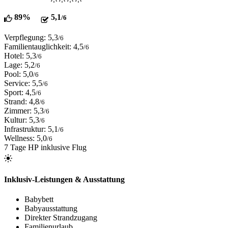
89%
5,1
/6
Verpflegung: 5,3
/6
Familientauglichkeit: 4,5
/6
Hotel: 5,3
/6
Lage: 5,2
/6
Pool: 5,0
/6
Service: 5,5
/6
Sport: 4,5
/6
Strand: 4,8
/6
Zimmer: 5,3
/6
Kultur: 5,3
/6
Infrastruktur: 5,1
/6
Wellness: 5,0
/6
7 Tage HP inklusive Flug
Inklusiv-Leistungen & Ausstattung
Babybett
Babyausstattung
Direkter Strandzugang
Familienurlaub