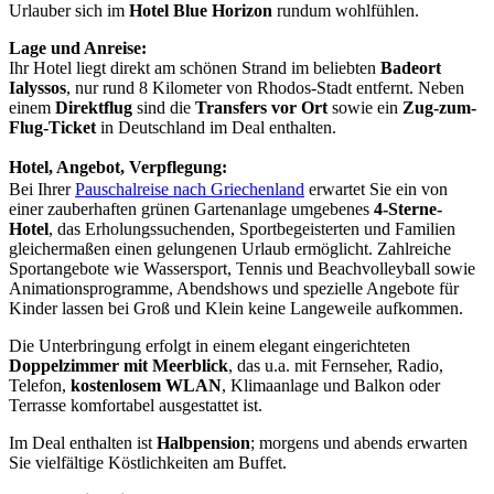
Urlauber sich im
Hotel Blue Horizon
rundum wohlfühlen.
Lage und Anreise:
Ihr Hotel liegt direkt am schönen Strand im beliebten
Badeort
Ialyssos
, nur rund 8 Kilometer von Rhodos-Stadt entfernt. Neben
einem
Direktflug
sind die
Transfers vor Ort
sowie ein
Zug-zum-
Flug-Ticket
in Deutschland im Deal enthalten.
Hotel, Angebot, Verpflegung:
Bei Ihrer
Pauschalreise nach Griechenland
erwartet Sie ein von
einer zauberhaften grünen Gartenanlage umgebenes
4-Sterne-
Hotel
, das Erholungssuchenden, Sportbegeisterten und Familien
gleichermaßen einen gelungenen Urlaub ermöglicht. Zahlreiche
Sportangebote wie Wassersport, Tennis und Beachvolleyball sowie
Animationsprogramme, Abendshows und spezielle Angebote für
Kinder lassen bei Groß und Klein keine Langeweile aufkommen.
Die Unterbringung erfolgt in einem elegant eingerichteten
Doppelzimmer mit Meerblick
, das u.a. mit Fernseher, Radio,
Telefon,
kostenlosem WLAN
, Klimaanlage und Balkon oder
Terrasse komfortabel ausgestattet ist.
Im Deal enthalten ist
Halbpension
; morgens und abends erwarten
Sie vielfältige Köstlichkeiten am Buffet.