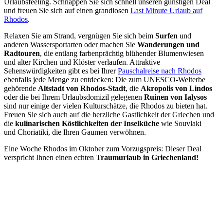
Urlaubsfeeling. Schnappen Sie sich schnell unseren günstigen Deal
und freuen Sie sich auf einen grandiosen
Last Minute Urlaub auf
Rhodos
.
Relaxen Sie am Strand, vergnügen Sie sich beim
Surfen
und
anderen Wassersportarten oder machen Sie
Wanderungen und
Radtouren
, die entlang farbenprächtig blühender Blumenwiesen
und alter Kirchen und Klöster verlaufen. Attraktive
Sehenswürdigkeiten gibt es bei Ihrer
Pauschalreise nach Rhodos
ebenfalls jede Menge zu entdecken: Die zum UNESCO-Welterbe
gehörende
Altstadt von Rhodos-Stadt
, die
Akropolis von Lindos
oder die bei Ihrem Urlaubsdomizil gelegenen
Ruinen von Ialysos
sind nur einige der vielen Kulturschätze, die Rhodos zu bieten hat.
Freuen Sie sich auch auf die herzliche Gastlichkeit der Griechen und
die
kulinarischen Köstlichkeiten der Inselküche
wie Souvlaki
und Choriatiki, die Ihren Gaumen verwöhnen.
Eine Woche Rhodos im Oktober zum Vorzugspreis: Dieser Deal
verspricht Ihnen einen echten
Traumurlaub in Griechenland!