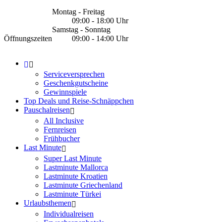
Montag - Freitag
09:00 - 18:00 Uhr
Samstag - Sonntag
Öffnungszeiten
09:00 - 14:00 Uhr
Serviceversprechen
Geschenkgutscheine
Gewinnspiele
Top Deals und Reise-Schnäppchen
Pauschalreisen
All Inclusive
Fernreisen
Frühbucher
Last Minute
Super Last Minute
Lastminute Mallorca
Lastminute Kroatien
Lastminute Griechenland
Lastminute Türkei
Urlaubsthemen
Individualreisen