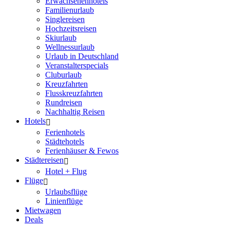
Erwachsenenhotels
Familienurlaub
Singlereisen
Hochzeitsreisen
Skiurlaub
Wellnessurlaub
Urlaub in Deutschland
Veranstalterspecials
Cluburlaub
Kreuzfahrten
Flusskreuzfahrten
Rundreisen
Nachhaltig Reisen
Hotels
Ferienhotels
Städtehotels
Ferienhäuser & Fewos
Städtereisen
Hotel + Flug
Flüge
Urlaubsflüge
Linienflüge
Mietwagen
Deals