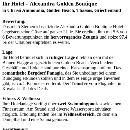
Ihr Hotel – Alexandra Golden Boutique
in Chrissi Ammoudia, Golden Beach, Thassos, Griechenland
Bewertung:
Das mit 5 Sternen klassifizierte Alexandra Golden Boutique Hotel
begeistert seine Gäste auf ganzer Linie. Sie erteilten ihm mit 5,6 von
6 Bewertungspunkten ein
hervorragendes Zeugnis
und stolze
97,4
%
der Urlauber empfehlen es weiter.
Lage:
Ihr Hotel befindet sich in
ruhiger Lage
direkt an dem mit der
Blauen Flagge ausgezeichneten Golden Beach. Verschiedene
Geschäfte und Lokale sind nur einen Katzensprung entfernt. Das
romantische Bergdorf Panagia
, das Sie unbedingt bei einem
Rundgang erkunden sollten und in dem es einige urige Tavernen
gibt, ist ca. 5 Kilometer entfernt. Der
Transfer
vom Flughafen in
Kavala ist Teil des Deals.
Fitness & Wellness:
Ihre Hotelanlage verfügt über
zwei Swimmingpools
sowie einen
Fitnessraum. Am Strand sind diverse Wassersportaktivitäten
möglich. Erholung finden Sie im
Wellnessbereich
, zu dem ein
Dampfbad und eine Sauna gehören.
Verpflegung: