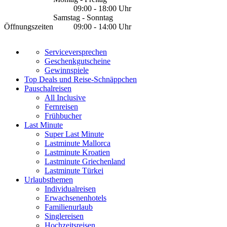
09:00 - 18:00 Uhr
Samstag - Sonntag
Öffnungszeiten
09:00 - 14:00 Uhr
Serviceversprechen
Geschenkgutscheine
Gewinnspiele
Top Deals und Reise-Schnäppchen
Pauschalreisen
All Inclusive
Fernreisen
Frühbucher
Last Minute
Super Last Minute
Lastminute Mallorca
Lastminute Kroatien
Lastminute Griechenland
Lastminute Türkei
Urlaubsthemen
Individualreisen
Erwachsenenhotels
Familienurlaub
Singlereisen
Hochzeitsreisen