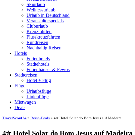
Skiurlaub
Wellnessurlaub
Urlaub in Deutschland
Veranstalterspecials
Cluburlaub
Kreuzfahrten
Flusskreuzfahrten
Rundreisen
Nachhaltig Reisen
Hotels
Ferienhotels
Städtehotels
Ferienhäuser & Fewos
Städtereisen
Hotel + Flug
Flüge
Urlaubsflüge
Linienflüge
Mietwagen
Deals
TravelScout24
»
Reise-Deals
» 4⭐ Hotel Solar do Bom Jesus auf Madeira
4⭐ Hotel Solar do Bom Jesus auf Madeira