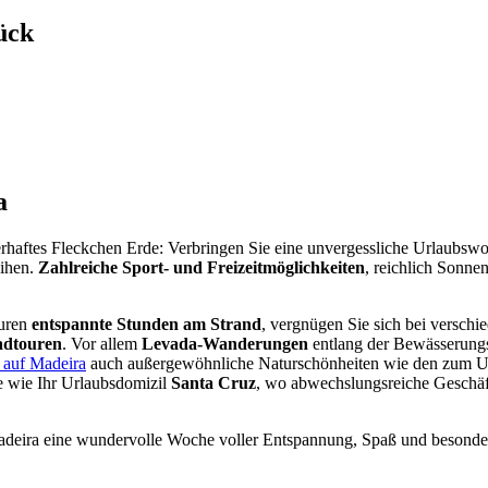
ück
a
berhaftes Fleckchen Erde: Verbringen Sie eine unvergessliche Urlaubsw
eihen.
Zahlreiche Sport- und Freizeitmöglichkeiten
, reichlich Sonne
turen
entspannte Stunden am Strand
, vergnügen Sie sich bei versch
dtouren
. Vor allem
Levada-Wanderungen
entlang der Bewässerungsk
 auf Madeira
auch außergewöhnliche Naturschönheiten wie den zum
 wie Ihr Urlaubsdomizil
Santa Cruz
, wo abwechslungsreiche Geschäf
adeira eine wundervolle Woche voller Entspannung, Spaß und besonder