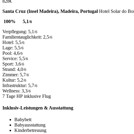
828
€
Santa Cruz (Insel Madeira), Madeira, Portugal
Hotel Solar do Bo
100%
5,1
/6
Verpflegung: 5,1
/6
Familientauglichkeit: 2,5
/6
Hotel: 5,5
/6
Lage: 5,5
/6
Pool: 4,6
/6
Service: 5,5
/6
Sport: 3,6
/6
Strand: 4,0
/6
Zimmer: 5,7
/6
Kultur: 5,2
/6
Infrastruktur: 5,7
/6
Wellness: 3,3
/6
7 Tage HP inklusive Flug
Inklusiv-Leistungen & Ausstattung
Babybett
Babyausstattung
Kinderbetreuung