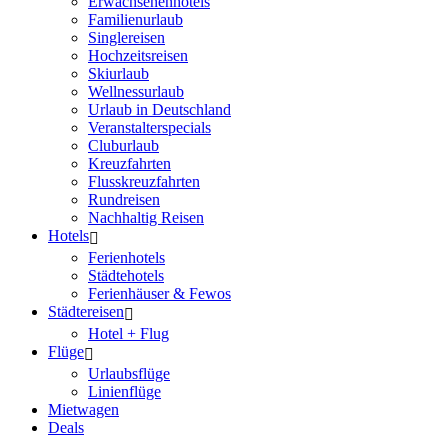
Erwachsenenhotels
Familienurlaub
Singlereisen
Hochzeitsreisen
Skiurlaub
Wellnessurlaub
Urlaub in Deutschland
Veranstalterspecials
Cluburlaub
Kreuzfahrten
Flusskreuzfahrten
Rundreisen
Nachhaltig Reisen
Hotels
Ferienhotels
Städtehotels
Ferienhäuser & Fewos
Städtereisen
Hotel + Flug
Flüge
Urlaubsflüge
Linienflüge
Mietwagen
Deals