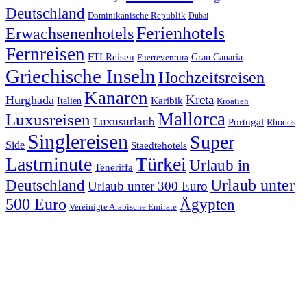
Deutschland
Dominikanische Republik
Dubai
Ferienhotels
Erwachsenenhotels
Fernreisen
FTI Reisen
Fuerteventura
Gran Canaria
Griechische Inseln
Hochzeitsreisen
Kanaren
Kreta
Hurghada
Italien
Karibik
Kroatien
Mallorca
Luxusreisen
Luxusurlaub
Portugal
Rhodos
Singlereisen
Super
Side
Staedtehotels
Lastminute
Türkei
Urlaub in
Teneriffa
Urlaub unter
Deutschland
Urlaub unter 300 Euro
500 Euro
Ägypten
Vereinigte Arabische Emirate