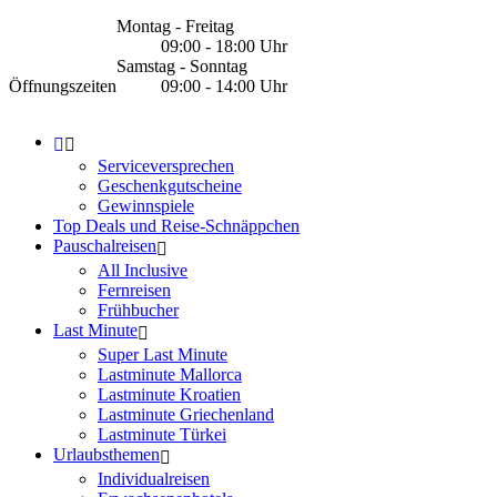
Montag - Freitag
09:00 - 18:00 Uhr
Samstag - Sonntag
Öffnungszeiten
09:00 - 14:00 Uhr
Serviceversprechen
Geschenkgutscheine
Gewinnspiele
Top Deals und Reise-Schnäppchen
Pauschalreisen
All Inclusive
Fernreisen
Frühbucher
Last Minute
Super Last Minute
Lastminute Mallorca
Lastminute Kroatien
Lastminute Griechenland
Lastminute Türkei
Urlaubsthemen
Individualreisen