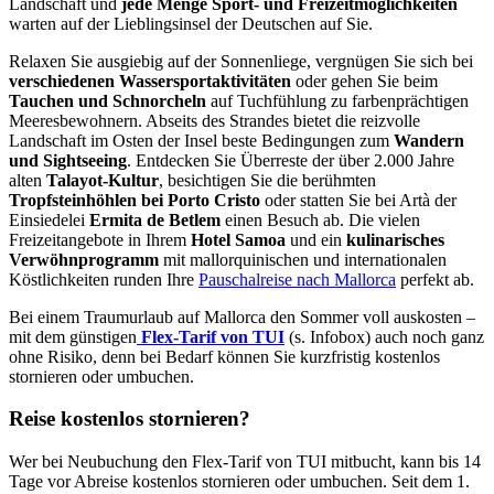
Landschaft und
jede Menge Sport- und Freizeitmöglichkeiten
warten auf der Lieblingsinsel der Deutschen auf Sie.
Relaxen Sie ausgiebig auf der Sonnenliege, vergnügen Sie sich bei
verschiedenen Wassersportaktivitäten
oder gehen Sie beim
Tauchen und Schnorcheln
auf Tuchfühlung zu farbenprächtigen
Meeresbewohnern. Abseits des Strandes bietet die reizvolle
Landschaft im Osten der Insel beste Bedingungen zum
Wandern
und Sightseeing
. Entdecken Sie Überreste der über 2.000 Jahre
alten
Talayot-Kultur
, besichtigen Sie die berühmten
Tropfsteinhöhlen bei Porto Cristo
oder statten Sie bei Artà der
Einsiedelei
Ermita de Betlem
einen Besuch ab. Die vielen
Freizeitangebote in Ihrem
Hotel Samoa
und ein
kulinarisches
Verwöhnprogramm
mit mallorquinischen und internationalen
Köstlichkeiten runden Ihre
Pauschalreise nach Mallorca
perfekt ab.
Bei einem Traumurlaub auf Mallorca den Sommer voll auskosten –
mit dem günstigen
Flex-Tarif von TUI
(s. Infobox) auch noch ganz
ohne Risiko, denn bei Bedarf können Sie kurzfristig kostenlos
stornieren oder umbuchen.
Reise kostenlos stornieren?
Wer bei Neubuchung den Flex-Tarif von TUI mitbucht, kann bis 14
Tage vor Abreise kostenlos stornieren oder umbuchen. Seit dem 1.