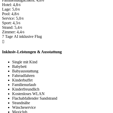
Familientauglichkeit: 4,8
/6
Hotel: 4,8
/6
Lage: 5,0
/6
Pool: 4,8
/6
Service: 5,0
/6
Sport: 4,3
/6
Strand: 5,4
/6
Zimmer: 4,4
/6
7 Tage AI inklusive Flug
Inklusiv-Leistungen & Ausstattung
Single mit Kind
Babybett
Babyausstattung
Fahrradfahren
Kinderbuffet
Familienurlaub
Kinderfreundlich
Kostenloses WLAN
Flachabfallender Sandstrand
Strandnähe
Wäscheservice
Maxiclub