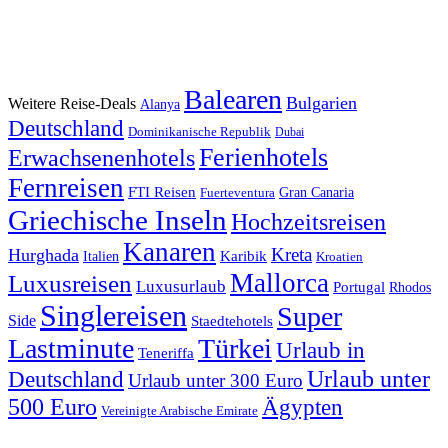
Balearen
Bulgarien
Weitere Reise-Deals
Alanya
Deutschland
Dominikanische Republik
Dubai
Ferienhotels
Erwachsenenhotels
Fernreisen
FTI Reisen
Fuerteventura
Gran Canaria
Griechische Inseln
Hochzeitsreisen
Kanaren
Kreta
Hurghada
Italien
Karibik
Kroatien
Mallorca
Luxusreisen
Luxusurlaub
Portugal
Rhodos
Singlereisen
Super
Side
Staedtehotels
Lastminute
Türkei
Urlaub in
Teneriffa
Urlaub unter
Deutschland
Urlaub unter 300 Euro
500 Euro
Ägypten
Vereinigte Arabische Emirate