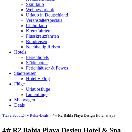
Skiurlaub
Wellnessurlaub
Urlaub in Deutschland
Veranstalterspecials
Cluburlaub
Kreuzfahrten
Flusskreuzfahrten
Rundreisen
Nachhaltig Reisen
Hotels
Ferienhotels
Städtehotels
Ferienhäuser & Fewos
Städtereisen
Hotel + Flug
Flüge
Urlaubsflüge
Linienflüge
Mietwagen
Deals
TravelScout24
»
Reise-Deals
» 4⭐ R2 Bahia Playa Design Hotel & Spa
4⭐ R2 Bahia Playa Design Hotel & Spa