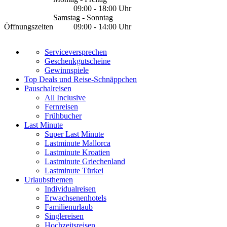
09:00 - 18:00 Uhr
Samstag - Sonntag
Öffnungszeiten
09:00 - 14:00 Uhr
Serviceversprechen
Geschenkgutscheine
Gewinnspiele
Top Deals und Reise-Schnäppchen
Pauschalreisen
All Inclusive
Fernreisen
Frühbucher
Last Minute
Super Last Minute
Lastminute Mallorca
Lastminute Kroatien
Lastminute Griechenland
Lastminute Türkei
Urlaubsthemen
Individualreisen
Erwachsenenhotels
Familienurlaub
Singlereisen
Hochzeitsreisen