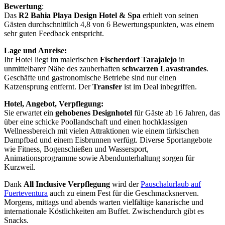
Bewertung
:
Das
R2 Bahia Playa Design Hotel & Spa
erhielt von seinen
Gästen durchschnittlich 4,8 von 6 Bewertungspunkten, was einem
sehr guten Feedback entspricht.
Lage und Anreise:
Ihr Hotel liegt im malerischen
Fischerdorf Tarajalejo
in
unmittelbarer Nähe des zauberhaften
schwarzen Lavastrandes
.
Geschäfte und gastronomische Betriebe sind nur einen
Katzensprung entfernt. Der
Transfer
ist im Deal inbegriffen.
Hotel, Angebot, Verpflegung:
Sie erwartet ein
gehobenes Designhotel
für Gäste ab 16 Jahren, das
über eine schicke Poollandschaft und einen hochklassigen
Wellnessbereich mit vielen Attraktionen wie einem türkischen
Dampfbad und einem Eisbrunnen verfügt. Diverse Sportangebote
wie Fitness, Bogenschießen und Wassersport,
Animationsprogramme sowie Abendunterhaltung sorgen für
Kurzweil.
Dank
All Inclusive Verpflegung
wird der
Pauschalurlaub auf
Fuerteventura
auch zu einem Fest für die Geschmacksnerven.
Morgens, mittags und abends warten vielfältige kanarische und
internationale Köstlichkeiten am Buffet. Zwischendurch gibt es
Snacks.