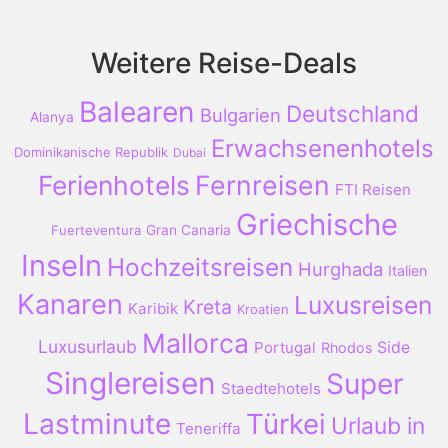
Weitere Reise-Deals
Balearen
Deutschland
Bulgarien
Alanya
Erwachsenenhotels
Dominikanische Republik
Dubai
Ferienhotels
Fernreisen
FTI Reisen
Griechische
Fuerteventura
Gran Canaria
Inseln
Hochzeitsreisen
Hurghada
Italien
Kanaren
Luxusreisen
Kreta
Karibik
Kroatien
Mallorca
Luxusurlaub
Portugal
Side
Rhodos
Singlereisen
Super
Staedtehotels
Lastminute
Türkei
Urlaub in
Teneriffa