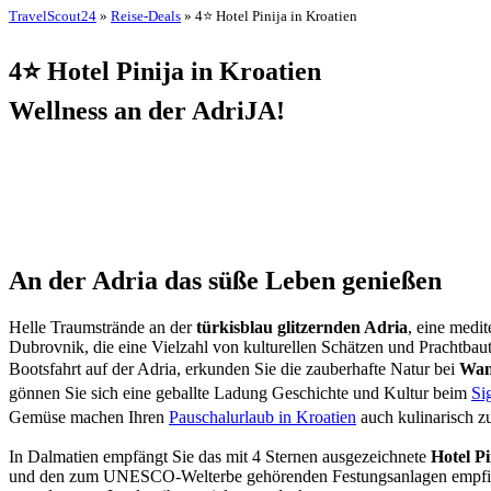
TravelScout24
»
Reise-Deals
» 4⭐ Hotel Pinija in Kroatien
4⭐ Hotel Pinija in Kroatien
Wellness an der AdriJA!
An der Adria das süße Leben genießen
Helle Traumstrände an der
türkisblau glitzernden Adria
, eine medit
Dubrovnik, die eine Vielzahl von kulturellen Schätzen und Prachtba
Bootsfahrt auf der Adria, erkunden Sie die zauberhafte Natur bei
Wan
gönnen Sie sich eine geballte Ladung Geschichte und Kultur beim
Si
Gemüse machen Ihren
Pauschalurlaub in Kroatien
auch kulinarisch z
In Dalmatien empfängt Sie das mit 4 Sternen ausgezeichnete
Hotel Pi
und den zum UNESCO-Welterbe gehörenden Festungsanlagen empfiehlt