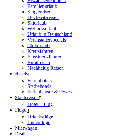
Erwachsenenhotels
Familienurlaub
Singlereisen
Hochzeitsreisen
Skiurlaub
Wellnessurlaub
Urlaub in Deutschland
Veranstalterspecials
Cluburlaub
Kreuzfahrten
Flusskreuzfahrten
Rundreisen
Nachhaltig Reisen
Hotels
Ferienhotels
Städtehotels
Ferienhäuser & Fewos
Städtereisen
Hotel + Flug
Flüge
Urlaubsflüge
Linienflüge
Mietwagen
Deals