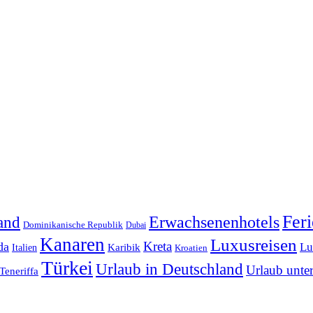
Feri
Erwachsenenhotels
and
Dominikanische Republik
Dubai
Kanaren
Luxusreisen
Kreta
da
Lu
Italien
Karibik
Kroatien
Türkei
Urlaub in Deutschland
Urlaub unte
Teneriffa