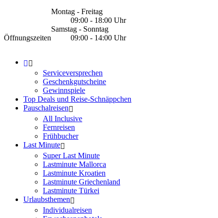
Montag - Freitag
09:00 - 18:00 Uhr
Samstag - Sonntag
Öffnungszeiten
09:00 - 14:00 Uhr
Serviceversprechen
Geschenkgutscheine
Gewinnspiele
Top Deals und Reise-Schnäppchen
Pauschalreisen
All Inclusive
Fernreisen
Frühbucher
Last Minute
Super Last Minute
Lastminute Mallorca
Lastminute Kroatien
Lastminute Griechenland
Lastminute Türkei
Urlaubsthemen
Individualreisen