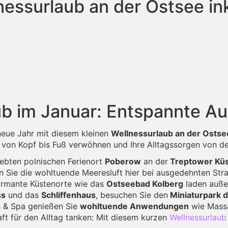
nessurlaub an der Ostsee ink
b im Januar: Entspannte Au
neue Jahr mit diesem kleinen
Wellnessurlaub an der Ostse
von Kopf bis Fuß verwöhnen und Ihre Alltagssorgen von de
iebten polnischen Ferienort
Poberow
an der
Treptower Kü
n Sie die wohltuende Meeresluft hier bei ausgedehnten Str
armante Küstenorte wie das
Ostseebad Kolberg
laden auß
ss
und das
Schliffenhaus
, besuchen Sie den
Miniaturpark 
ss & Spa genießen Sie
wohltuende Anwendungen
wie Massa
ft für den Alltag tanken: Mit diesem kurzen
Wellnessurlaub