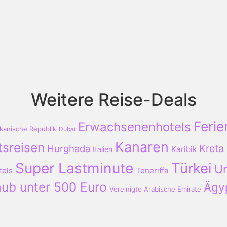
Weitere Reise-Deals
Ferie
Erwachsenenhotels
kanische Republik
Dubai
Kanaren
tsreisen
Kreta
Hurghada
Karibik
Italien
Super Lastminute
Türkei
Ur
tels
Teneriffa
aub unter 500 Euro
Ägy
Vereinigte Arabische Emirate