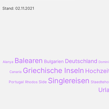
Stand: 02.11.2021
Balearen
Deutschland
Bulgarien
Alanya
Domini
Griechische Inseln
Hochzei
Canaria
Singlereisen
Portugal
Side
Staedteho
Rhodos
Url