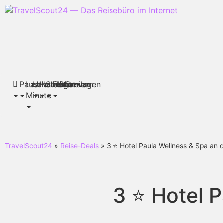
Pauschalreisen
Last
Urlaubsthemen
Hotels
Städtereisen
Flüge
Mietwagen
Deals
Minute
TravelScout24
»
Reise-Deals
» 3 ⭐ Hotel Paula Wellness & Spa an 
3 ⭐ Hotel 