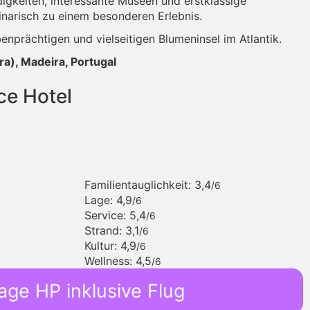
gkeiten, interessante Museen und erstklassige
inarisch zu einem besonderen Erlebnis.
nprächtigen und vielseitigen Blumeninsel im Atlantik.
ra), Madeira, Portugal
ce Hotel
Familientauglichkeit: 3,4
/6
Lage: 4,9
/6
Service: 5,4
/6
Strand: 3,1
/6
Kultur: 4,9
/6
Wellness: 4,5
/6
age HP inklusive Flug