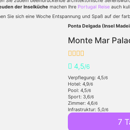
n Sie zudem beeindruckende architektonische Sehenswürdi
uden der Inselküche
machen Ihre
Portugal Reise
auch kul
en Sie sich eine Woche Entspannung und Spaß auf der farbe
Ponta Delgada (Insel Madei
Monte Mar Pala
4,5
/6
Verpflegung: 4,5
/6
Hotel: 4,9
/6
Pool: 4,5
/6
Sport: 3,6
/6
Zimmer: 4,6
/6
Infrastruktur: 5,0
/6
7 T