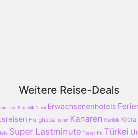
Weitere Reise-Deals
Ferie
Erwachsenenhotels
kanische Republik
Dubai
Kanaren
tsreisen
Kreta
Hurghada
Karibik
Italien
Super Lastminute
Türkei
Ur
tels
Teneriffa