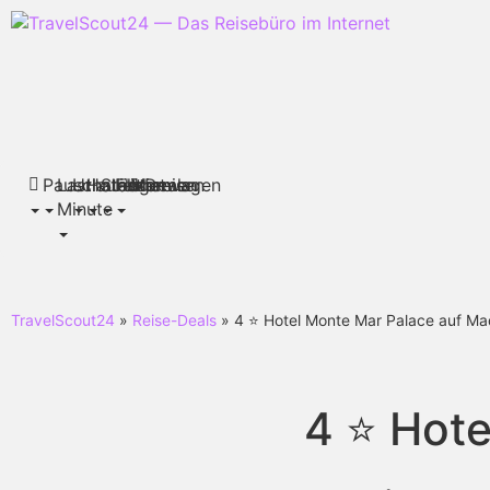
Pauschalreisen
Last
Urlaubsthemen
Hotels
Städtereisen
Flüge
Mietwagen
Deals
Minute
TravelScout24
»
Reise-Deals
» 4 ⭐ Hotel Monte Mar Palace auf Ma
4 ⭐ Hote