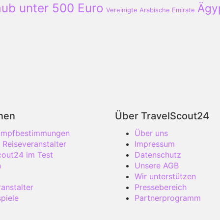
aub unter 500 Euro
Ägy
Vereinigte Arabische Emirate
onen
Über TravelScout24
 Impfbestimmungen
Über uns
 Reiseveranstalter
Impressum
cout24 im Test
Datenschutz
n
Unsere AGB
Wir unterstützen
anstalter
Pressebereich
piele
Partnerprogramm