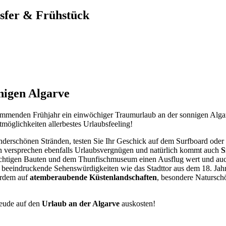
nsfer & Frühstück
nigen Algarve
mmenden Frühjahr ein einwöchiger Traumurlaub an der sonnigen Algarv
tmöglichkeiten allerbestes Urlaubsfeeling!
erschönen Stränden, testen Sie Ihr Geschick auf dem Surfboard oder 
 versprechen ebenfalls Urlaubsvergnügen und natürlich kommt auch
S
rächtigen Bauten und dem Thunfischmuseum einen Ausflug wert und auc
che beeindruckende Sehenswürdigkeiten wie das Stadttor aus dem 18. Ja
rdem auf
atemberaubende Küstenlandschaften
, besondere Natursch
reude auf den
Urlaub an der Algarve
auskosten!