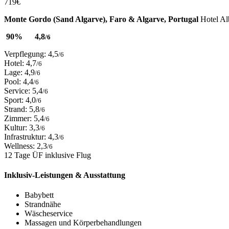
719
€
Monte Gordo (Sand Algarve), Faro & Algarve, Portugal
Hotel Al
90%
4,8
/6
Verpflegung: 4,5
/6
Hotel: 4,7
/6
Lage: 4,9
/6
Pool: 4,4
/6
Service: 5,4
/6
Sport: 4,0
/6
Strand: 5,8
/6
Zimmer: 5,4
/6
Kultur: 3,3
/6
Infrastruktur: 4,3
/6
Wellness: 2,3
/6
12 Tage ÜF inklusive Flug
Inklusiv-Leistungen & Ausstattung
Babybett
Strandnähe
Wäscheservice
Massagen und Körperbehandlungen