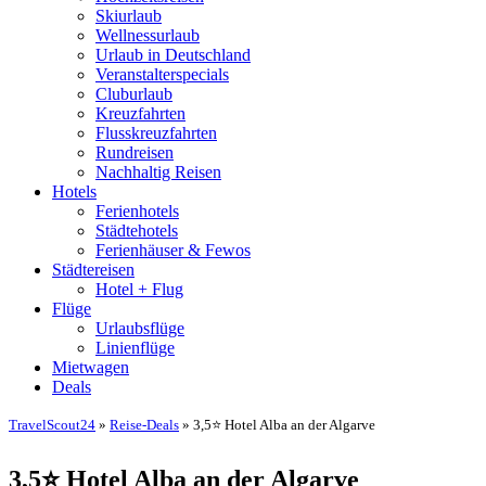
Skiurlaub
Wellnessurlaub
Urlaub in Deutschland
Veranstalterspecials
Cluburlaub
Kreuzfahrten
Flusskreuzfahrten
Rundreisen
Nachhaltig Reisen
Hotels
Ferienhotels
Städtehotels
Ferienhäuser & Fewos
Städtereisen
Hotel + Flug
Flüge
Urlaubsflüge
Linienflüge
Mietwagen
Deals
TravelScout24
»
Reise-Deals
» 3,5⭐ Hotel Alba an der Algarve
3,5⭐ Hotel Alba an der Algarve