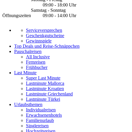
09:00 - 18:00 Uhr
Samstag - Sonntag
Öffnungszeiten
09:00 - 14:00 Uhr
Serviceversprechen
Geschenkgutscheine
Gewinnspiele
Top Deals und Reise-Schnäppchen
Pauschalreisen
All Inclusive
Fernreisen
Frühbucher
Last Minute
Super Last Minute
Lastminute Mallorca
Lastminute Kroatien
Lastminute Griechenland
Lastminute Türkei
Urlaubsthemen
Individualreisen
Erwachsenenhotels
Familienurlaub
Singlereisen
Hochzeitsreisen