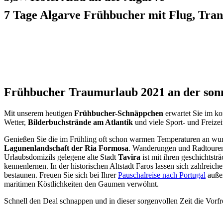
7 Tage Algarve Frühbucher mit Flug, Tra
Frühbucher Traumurlaub 2021 an der son
Mit unserem heutigen
Frühbucher-Schnäppchen
erwartet Sie im ko
Wetter,
Bilderbuchstrände am Atlantik
und viele Sport- und Freizei
Genießen Sie die im Frühling oft schon warmen Temperaturen an wund
Lagunenlandschaft der Ria Formosa
. Wanderungen und Radtouren
Urlaubsdomizils gelegene alte Stadt
Tavira
ist mit ihren geschichtst
kennenlernen. In der historischen Altstadt Faros lassen sich zahlrei
bestaunen. Freuen Sie sich bei Ihrer
Pauschalreise nach Portugal
auße
maritimen Köstlichkeiten den Gaumen verwöhnt.
Schnell den Deal schnappen und in dieser sorgenvollen Zeit die Vorf