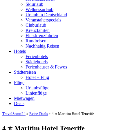
Skiurlaub
Wellnessurlaub
Urlaub in Deutschland
Veranstalterspecials
Cluburlaub
Kreuzfahrten
Flusskreuzfahrten
Rundreisen
Nachhaltig Reisen
Hotels
Ferienhotels
Städtehotels
Ferienhäuser & Fewos
Städtereisen
Hotel + Flug
Flüge
Urlaubsflüge
Linienflüge
Mietwagen
Deals
TravelScout24
»
Reise-Deals
» 4 ⭐ Maritim Hotel Tenerife
4 ⭐ Maritim Hotel Tenerife