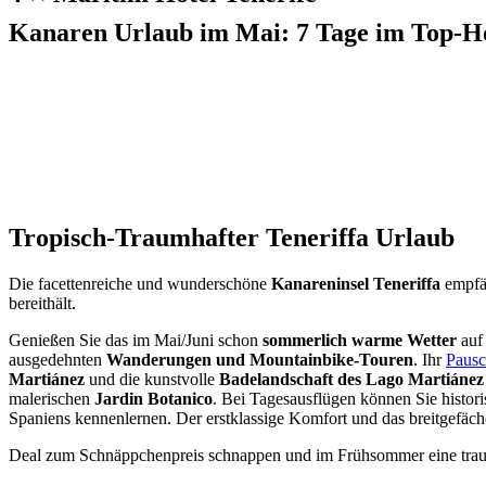
Kanaren Urlaub im Mai: 7 Tage im Top-Hot
Tropisch-Traumhafter Teneriffa Urlaub
Die facettenreiche und wunderschöne
Kanareninsel Teneriffa
empfän
bereithält.
Genießen Sie das im Mai/Juni schon
sommerlich warme Wetter
auf 
ausgedehnten
Wanderungen und Mountainbike-Touren
. Ihr
Pausc
Martiánez
und die kunstvolle
Badelandschaft des Lago Martiánez
malerischen
Jardin Botanico
. Bei Tagesausflügen können Sie histor
Spaniens kennenlernen. Der erstklassige Komfort und das breitgefäch
Deal zum Schnäppchenpreis schnappen und im Frühsommer eine traum