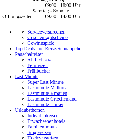
09:00 - 18:00 Uhr
Samstag - Sonntag
Öffnungszeiten
09:00 - 14:00 Uhr
Serviceversprechen
Geschenkgutscheine
Gewinnspiele
Top Deals und Reise-Schnäppchen
Pauschalreisen
All Inclusive
Fernreisen
Frühbucher
Last Minute
Super Last Minute
Lastminute Mallorca
Lastminute Kroatien
Lastminute Griechenland
Lastminute Türkei
Urlaubsthemen
Individualreisen
Erwachsenenhotels
Familienurlaub
Singlereisen
Hochzeitsreisen