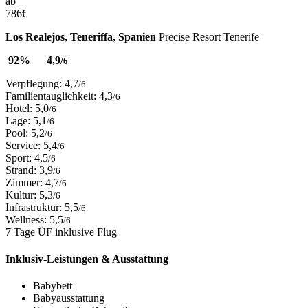
ab
786
€
Los Realejos, Teneriffa, Spanien
Precise Resort Tenerife
92%
4,9
/6
Verpflegung: 4,7
/6
Familientauglichkeit: 4,3
/6
Hotel: 5,0
/6
Lage: 5,1
/6
Pool: 5,2
/6
Service: 5,4
/6
Sport: 4,5
/6
Strand: 3,9
/6
Zimmer: 4,7
/6
Kultur: 5,3
/6
Infrastruktur: 5,5
/6
Wellness: 5,5
/6
7 Tage ÜF inklusive Flug
Inklusiv-Leistungen & Ausstattung
Babybett
Babyausstattung