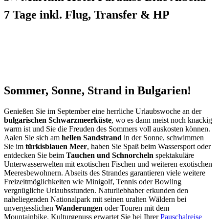
7 Tage inkl. Flug, Transfer & HP
Sommer, Sonne, Strand in Bulgarien!
Genießen Sie im September eine herrliche Urlaubswoche an der
bulgarischen Schwarzmeerküste
, wo es dann meist noch knackig
warm ist und Sie die Freuden des Sommers voll auskosten können.
Aalen Sie sich am
hellen Sandstrand
in der Sonne, schwimmen
Sie im
türkisblauen Meer
, haben Sie Spaß beim Wassersport oder
entdecken Sie beim
Tauchen und Schnorcheln
spektakuläre
Unterwasserwelten mit exotischen Fischen und weiteren exotischen
Meeresbewohnern. Abseits des Strandes garantieren viele weitere
Freizeitmöglichkeiten wie Minigolf, Tennis oder Bowling
vergnügliche Urlaubsstunden. Naturliebhaber erkunden den
naheliegenden Nationalpark mit seinen uralten Wäldern bei
unvergesslichen
Wanderungen
oder Touren mit dem
Mountainbike. Kulturgenuss erwartet Sie bei Ihrer
Pauschalreise