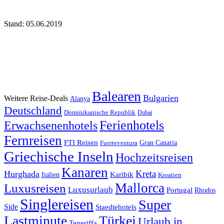
Stand: 05.06.2019
Balearen
Bulgarien
Weitere Reise-Deals
Alanya
Deutschland
Dominikanische Republik
Dubai
Ferienhotels
Erwachsenenhotels
Fernreisen
FTI Reisen
Fuerteventura
Gran Canaria
Griechische Inseln
Hochzeitsreisen
Kanaren
Kreta
Hurghada
Italien
Karibik
Kroatien
Mallorca
Luxusreisen
Luxusurlaub
Portugal
Rhodos
Singlereisen
Super
Side
Staedtehotels
Lastminute
Türkei
Urlaub in
Teneriffa