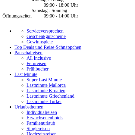
09:00 - 18:00 Uhr
Samstag - Sonntag
Öffnungszeiten
09:00 - 14:00 Uhr
Serviceversprechen
Geschenkgutscheine
Gewinnspiele
Top Deals und Reise-Schnäppchen
Pauschalreisen
All Inclusive
Fernreisen
Frühbucher
Last Minute
Super Last Minute
Lastminute Mallorca
Lastminute Kroatien
Lastminute Griechenland
Lastminute Türkei
Urlaubsthemen
Individualreisen
Erwachsenenhotels
Familienurlaub
Singlereisen
Hochzeitsreisen