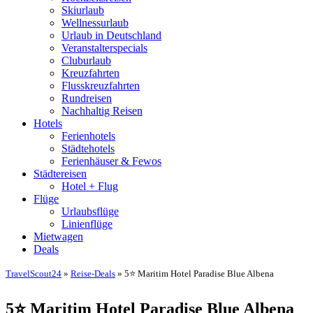
Skiurlaub
Wellnessurlaub
Urlaub in Deutschland
Veranstalterspecials
Cluburlaub
Kreuzfahrten
Flusskreuzfahrten
Rundreisen
Nachhaltig Reisen
Hotels
Ferienhotels
Städtehotels
Ferienhäuser & Fewos
Städtereisen
Hotel + Flug
Flüge
Urlaubsflüge
Linienflüge
Mietwagen
Deals
TravelScout24
»
Reise-Deals
» 5⭐ Maritim Hotel Paradise Blue Albena
5⭐ Maritim Hotel Paradise Blue Albena