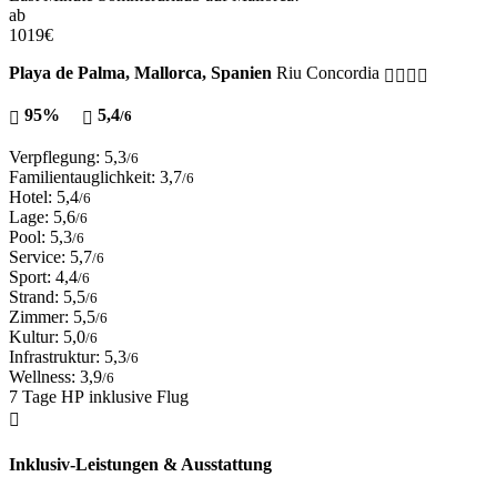
ab
1019
€
Playa de Palma, Mallorca, Spanien
Riu Concordia
95%
5,4
/6
Verpflegung: 5,3
/6
Familientauglichkeit: 3,7
/6
Hotel: 5,4
/6
Lage: 5,6
/6
Pool: 5,3
/6
Service: 5,7
/6
Sport: 4,4
/6
Strand: 5,5
/6
Zimmer: 5,5
/6
Kultur: 5,0
/6
Infrastruktur: 5,3
/6
Wellness: 3,9
/6
7 Tage HP inklusive Flug
Inklusiv-Leistungen & Ausstattung