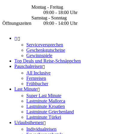
Montag - Freitag
09:00 - 18:00 Uhr
Samstag - Sonntag
Öffnungszeiten
09:00 - 14:00 Uhr
Serviceversprechen
Geschenkgutscheine
Gewinnspiele
Top Deals und Reise-Schnäppchen
Pauschalreisen
All Inclusive
Fernreisen
Frühbucher
Last Minute
Super Last Minute
Lastminute Mallorca
Lastminute Kroatien
Lastminute Griechenland
Lastminute Türkei
Urlaubsthemen
Individualreisen