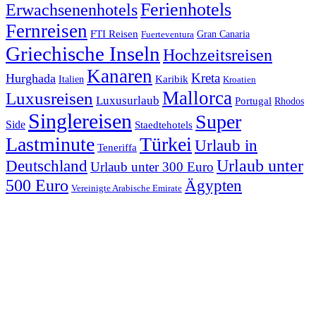
Ferienhotels
Erwachsenenhotels
Fernreisen
FTI Reisen
Fuerteventura
Gran Canaria
Griechische Inseln
Hochzeitsreisen
Kanaren
Kreta
Hurghada
Italien
Karibik
Kroatien
Mallorca
Luxusreisen
Luxusurlaub
Portugal
Rhodos
Singlereisen
Super
Side
Staedtehotels
Lastminute
Türkei
Urlaub in
Teneriffa
Urlaub unter
Deutschland
Urlaub unter 300 Euro
500 Euro
Ägypten
Vereinigte Arabische Emirate