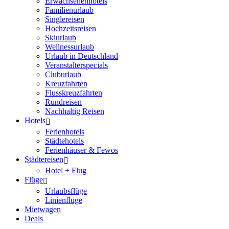
Erwachsenenhotels
Familienurlaub
Singlereisen
Hochzeitsreisen
Skiurlaub
Wellnessurlaub
Urlaub in Deutschland
Veranstalterspecials
Cluburlaub
Kreuzfahrten
Flusskreuzfahrten
Rundreisen
Nachhaltig Reisen
Hotels
Ferienhotels
Städtehotels
Ferienhäuser & Fewos
Städtereisen
Hotel + Flug
Flüge
Urlaubsflüge
Linienflüge
Mietwagen
Deals