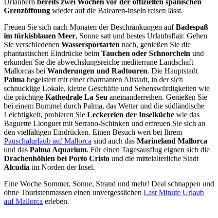
Urlaubern
bereits zwei Wochen vor der offiziellen spanischen
Grenzöffnung
wieder auf die Balearen-Inseln reisen lässt.
Freuen Sie sich nach Monaten der Beschränkungen auf
Badespaß
im türkisblauen Meer
, Sonne satt und bestes Urlaubsflair. Gehen
Sie verschiedenen
Wassersportarten
nach, genießen Sie die
phantastischen Eindrücke beim
Tauchen oder Schnorcheln
und
erkunden Sie die abwechslungsreiche mediterrane Landschaft
Mallorcas bei
Wanderungen und Radtouren
. Die Hauptstadt
Palma
begeistert mit einer charmanten Altstadt, in der sich
schnucklige Lokale, kleine Geschäfte und Sehenswürdigkeiten wie
die prächtige
Kathedrale La Seu
aneinanderreihen. Genießen Sie
bei einem Bummel durch Palma, das Wetter und die südländische
Leichtigkeit, probieren Sie
Leckereien der Inselküche
wie das
Baguette Llonguet mit Serrano-Schinken und erfreuen Sie sich an
den vielfältigen Eindrücken. Einen Besuch wert bei Ihrem
Pauschalurlaub auf Mallorca
sind auch das
Marineland Mallorca
und das
Palma Aquarium
. Für einen Tagesausflug eignen sich die
Drachenhöhlen bei Porto Cristo
und die mittelalterliche Stadt
Alcudia
im Norden der Insel.
Eine Woche Sommer, Sonne, Strand und mehr! Deal schnappen und
ohne Touristenmassen einen unvergesslichen
Last Minute Urlaub
auf Mallorca
erleben.