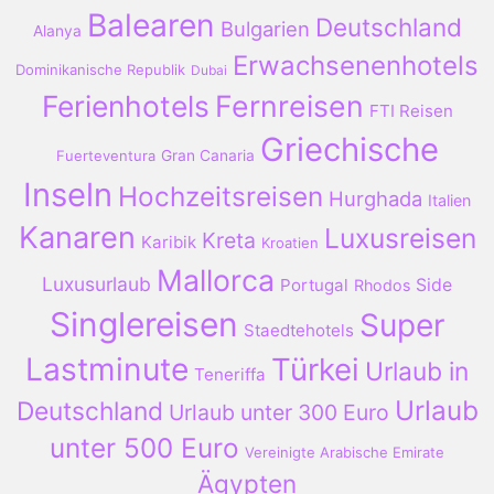
Balearen
Deutschland
Bulgarien
Alanya
Erwachsenenhotels
Dominikanische Republik
Dubai
Ferienhotels
Fernreisen
FTI Reisen
Griechische
Fuerteventura
Gran Canaria
Inseln
Hochzeitsreisen
Hurghada
Italien
Kanaren
Luxusreisen
Kreta
Karibik
Kroatien
Mallorca
Luxusurlaub
Portugal
Side
Rhodos
Singlereisen
Super
Staedtehotels
Lastminute
Türkei
Urlaub in
Teneriffa
Urlaub
Deutschland
Urlaub unter 300 Euro
unter 500 Euro
Vereinigte Arabische Emirate
Ägypten