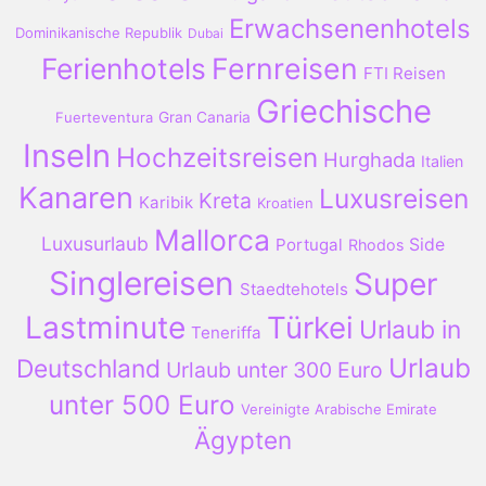
Erwachsenenhotels
Dominikanische Republik
Dubai
Ferienhotels
Fernreisen
FTI Reisen
Griechische
Fuerteventura
Gran Canaria
Inseln
Hochzeitsreisen
Hurghada
Italien
Kanaren
Luxusreisen
Kreta
Karibik
Kroatien
Mallorca
Luxusurlaub
Portugal
Side
Rhodos
Singlereisen
Super
Staedtehotels
Lastminute
Türkei
Urlaub in
Teneriffa
Urlaub
Deutschland
Urlaub unter 300 Euro
unter 500 Euro
Vereinigte Arabische Emirate
Ägypten