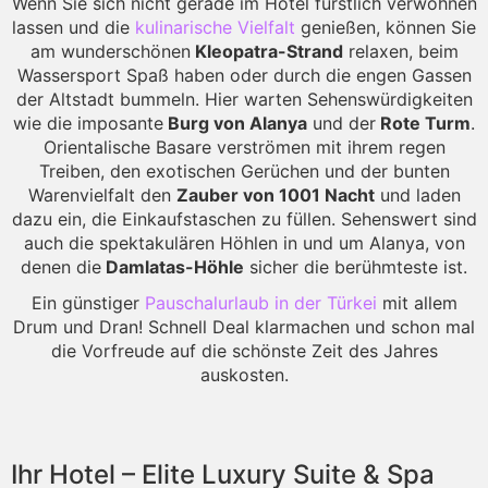
Wenn Sie sich nicht gerade im Hotel fürstlich verwöhnen
lassen und die
kulinarische Vielfalt
genießen, können Sie
am wunderschönen
Kleopatra-Strand
relaxen, beim
Wassersport Spaß haben oder durch die engen Gassen
der Altstadt bummeln. Hier warten Sehenswürdigkeiten
wie die imposante
Burg von Alanya
und der
Rote Turm
.
Orientalische Basare verströmen mit ihrem regen
Treiben, den exotischen Gerüchen und der bunten
Warenvielfalt den
Zauber von 1001 Nacht
und laden
dazu ein, die Einkaufstaschen zu füllen. Sehenswert sind
auch die spektakulären Höhlen in und um Alanya, von
denen die
Damlatas-Höhle
sicher die berühmteste ist.
Ein günstiger
Pauschalurlaub in der Türkei
mit allem
Drum und Dran! Schnell Deal klarmachen und schon mal
die Vorfreude auf die schönste Zeit des Jahres
auskosten.
Ihr Hotel – Elite Luxury Suite & Spa