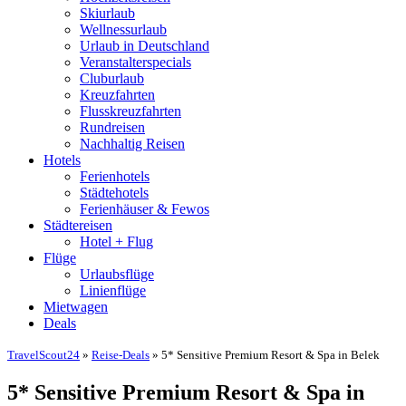
Skiurlaub
Wellnessurlaub
Urlaub in Deutschland
Veranstalterspecials
Cluburlaub
Kreuzfahrten
Flusskreuzfahrten
Rundreisen
Nachhaltig Reisen
Hotels
Ferienhotels
Städtehotels
Ferienhäuser & Fewos
Städtereisen
Hotel + Flug
Flüge
Urlaubsflüge
Linienflüge
Mietwagen
Deals
TravelScout24
»
Reise-Deals
» 5* Sensitive Premium Resort & Spa in Belek
5* Sensitive Premium Resort & Spa in