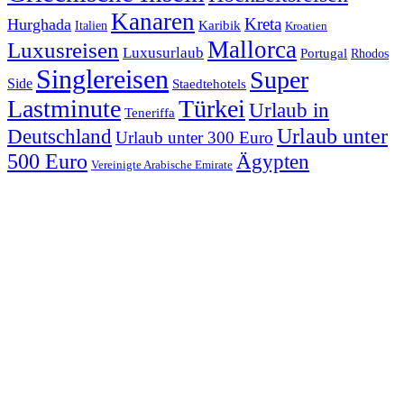
Kanaren
Kreta
Hurghada
Italien
Karibik
Kroatien
Mallorca
Luxusreisen
Luxusurlaub
Portugal
Rhodos
Singlereisen
Super
Side
Staedtehotels
Lastminute
Türkei
Urlaub in
Teneriffa
Urlaub unter
Deutschland
Urlaub unter 300 Euro
500 Euro
Ägypten
Vereinigte Arabische Emirate