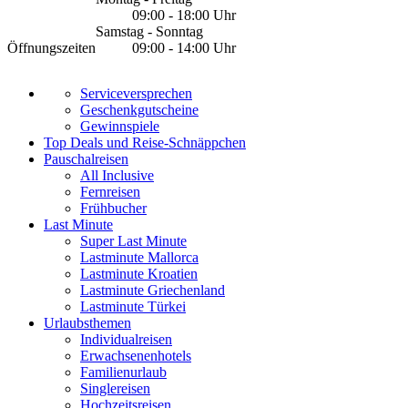
09:00 - 18:00 Uhr
Samstag - Sonntag
Öffnungszeiten
09:00 - 14:00 Uhr
Serviceversprechen
Geschenkgutscheine
Gewinnspiele
Top Deals und Reise-Schnäppchen
Pauschalreisen
All Inclusive
Fernreisen
Frühbucher
Last Minute
Super Last Minute
Lastminute Mallorca
Lastminute Kroatien
Lastminute Griechenland
Lastminute Türkei
Urlaubsthemen
Individualreisen
Erwachsenenhotels
Familienurlaub
Singlereisen
Hochzeitsreisen