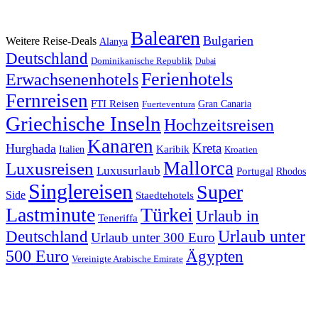
Balearen
Bulgarien
Weitere Reise-Deals
Alanya
Deutschland
Dominikanische Republik
Dubai
Ferienhotels
Erwachsenenhotels
Fernreisen
FTI Reisen
Fuerteventura
Gran Canaria
Griechische Inseln
Hochzeitsreisen
Kanaren
Kreta
Hurghada
Italien
Karibik
Kroatien
Mallorca
Luxusreisen
Luxusurlaub
Portugal
Rhodos
Singlereisen
Super
Side
Staedtehotels
Lastminute
Türkei
Urlaub in
Teneriffa
Urlaub unter
Deutschland
Urlaub unter 300 Euro
500 Euro
Ägypten
Vereinigte Arabische Emirate