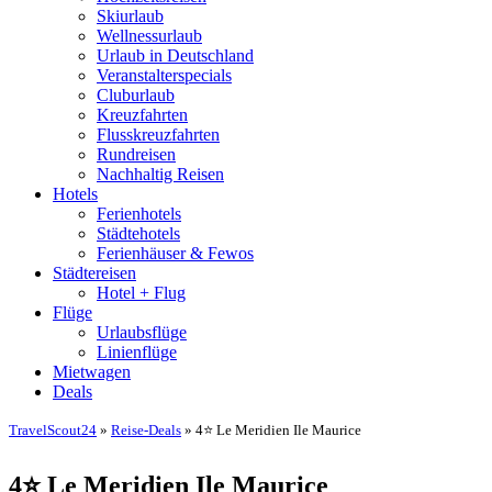
Skiurlaub
Wellnessurlaub
Urlaub in Deutschland
Veranstalterspecials
Cluburlaub
Kreuzfahrten
Flusskreuzfahrten
Rundreisen
Nachhaltig Reisen
Hotels
Ferienhotels
Städtehotels
Ferienhäuser & Fewos
Städtereisen
Hotel + Flug
Flüge
Urlaubsflüge
Linienflüge
Mietwagen
Deals
TravelScout24
»
Reise-Deals
» 4⭐ Le Meridien Ile Maurice
4⭐ Le Meridien Ile Maurice