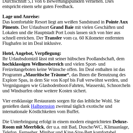
Durchschnitt 5,1 von 6 Bewertungspunkten verliehen. Dies
entspricht einem sehr guten Feedback.
Lage und Anreise:
Das komfortable Resort liegt am weißen Sandstrand in
Pointe Aux
Piments
. Der Urlaubsort
Grand Baie
mit vielen Geschäften und
Lokalen und die Hauptstadt Port Louis lassen sich von hier aus
schnell erreichen. Der
Transfer
vom ca. 60 Kilometer entfernten
Flughafen ist im Deal inklusive.
Hotel, Angebot, Verpflegung:
Ihr Urlaubsdomizil lässt mit seiner hübschen Poollandschaft, dem
hochklassigen Wellnessbereich
und vielen Sport- und
Freizeitangeboten keine Wünsche offen. Im Deal enthalten ist das
Programm
„Mauritische Träume“
, das Ihnen die Benutzung des
Explore Spas, in dem Sie von Kopf bis Fuß verwöhnt werden, und
Vergnügungen wie Glasbodenboot-Fahrten, Wasserski, Schnorcheln
und Windsurfen ohne weitere Kosten sichert.
Vier erstklassige Restaurants sorgen für das leibliche Wohl. Sie
genießen dank
Halbpension
zweimal täglich exotische und
internationale Köstlichkeiten vom Buffet.
Die Unterbringung erfolgt in einem modern eingerichteten
Deluxe-
Room mit Meerblick
, der u.a. mit Bad, Dusche/WC, Klimaanlage,
Telefon, Fernseher, Minibar und King-Size-Bett komfortabel