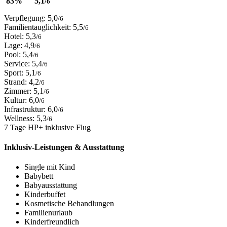
83%
5,1
/6
Verpflegung: 5,0
/6
Familientauglichkeit: 5,5
/6
Hotel: 5,3
/6
Lage: 4,9
/6
Pool: 5,4
/6
Service: 5,4
/6
Sport: 5,1
/6
Strand: 4,2
/6
Zimmer: 5,1
/6
Kultur: 6,0
/6
Infrastruktur: 6,0
/6
Wellness: 5,3
/6
7 Tage HP+ inklusive Flug
Inklusiv-Leistungen & Ausstattung
Single mit Kind
Babybett
Babyausstattung
Kinderbuffet
Kosmetische Behandlungen
Familienurlaub
Kinderfreundlich