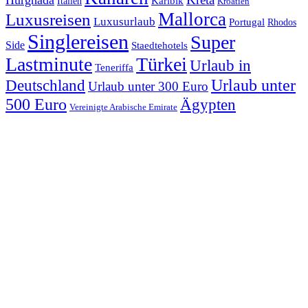
Italien
Karibik
Kroatien
Mallorca
Luxusreisen
Luxusurlaub
Portugal
Rhodos
Singlereisen
Super
Side
Staedtehotels
Lastminute
Türkei
Urlaub in
Teneriffa
Urlaub unter
Deutschland
Urlaub unter 300 Euro
500 Euro
Ägypten
Vereinigte Arabische Emirate