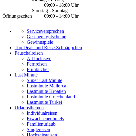
09:00 - 18:00 Uhr
Samstag - Sonntag
Öffnungszeiten
09:00 - 14:00 Uhr
Serviceversprechen
Geschenkgutscheine
Gewinnspiele
Top Deals und Reise-Schnäppchen
Pauschalreisen
All Inclusive
Fernreisen
Frühbucher
Last Minute
Super Last Minute
Lastminute Mallorca
Lastminute Kroatien
Lastminute Griechenland
Lastminute Türkei
Urlaubsthemen
Individualreisen
Erwachsenenhotels
Familienurlaub
Singlereisen
Hochzeitsreisen