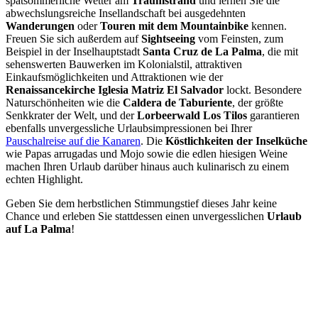
spätsommerliche Wetter am
Traumstrand
und lernen Sie die
abwechslungsreiche Insellandschaft bei ausgedehnten
Wanderungen
oder
Touren mit dem Mountainbike
kennen.
Freuen Sie sich außerdem auf
Sightseeing
vom Feinsten, zum
Beispiel in der Inselhauptstadt
Santa Cruz de La Palma
, die mit
sehenswerten Bauwerken im Kolonialstil, attraktiven
Einkaufsmöglichkeiten und Attraktionen wie der
Renaissancekirche Iglesia Matriz El Salvador
lockt. Besondere
Naturschönheiten wie die
Caldera de Taburiente
, der größte
Senkkrater der Welt, und der
Lorbeerwald Los Tilos
garantieren
ebenfalls unvergessliche Urlaubsimpressionen bei Ihrer
Pauschalreise auf die Kanaren
. Die
Köstlichkeiten der Inselküche
wie Papas arrugadas und Mojo sowie die edlen hiesigen Weine
machen Ihren Urlaub darüber hinaus auch kulinarisch zu einem
echten Highlight.
Geben Sie dem herbstlichen Stimmungstief dieses Jahr keine
Chance und erleben Sie stattdessen einen unvergesslichen
Urlaub
auf La Palma
!