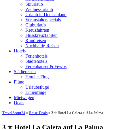
Skiurlaub
Wellnessurlaub
Urlaub in Deutschland
Veranstalterspecials
Cluburlaub
Kreuzfahrten
Flusskreuzfahrten
Rundreisen
Nachhaltig Reisen
Hotels
Ferienhotels
Städtehotels
Ferienhäuser & Fewos
Städtereisen
Hotel + Flug
Flüge
Urlaubsflüge
Linienflüge
Mietwagen
Deals
TravelScout24
»
Reise-Deals
» 3 ⭐ Hotel La Caleta auf La Palma
3 ⭐ Hotel La Caleta auf La Palma