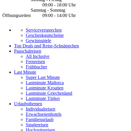
09:00 - 18:00 Uhr
Samstag - Sonntag
Öffnungszeiten
09:00 - 14:00 Uhr
Serviceversprechen
Geschenkgutscheine
Gewinnspiele
Top Deals und Reise-Schnäppchen
Pauschalreisen
All Inclusive
Fernreisen
Frühbucher
Last Minute
Super Last Minute
Lastminute Mallorca
Lastminute Kroatien
Lastminute Griechenland
Lastminute Türkei
Urlaubsthemen
Individualreisen
Erwachsenenhotels
Familienurlaub
Singlereisen
Hochzeitsreisen