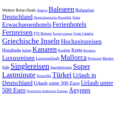
Balearen
Bulgarien
Weitere Reise-Deals
Alanya
Deutschland
Dominikanische Republik
Dubai
Ferienhotels
Erwachsenenhotels
Fernreisen
FTI Reisen
Fuerteventura
Gran Canaria
Griechische Inseln
Hochzeitsreisen
Kanaren
Kreta
Hurghada
Italien
Karibik
Kroatien
Mallorca
Luxusreisen
Luxusurlaub
Portugal
Rhodos
Singlereisen
Super
Side
Staedtehotels
Lastminute
Türkei
Urlaub in
Teneriffa
Urlaub unter
Deutschland
Urlaub unter 300 Euro
500 Euro
Ägypten
Vereinigte Arabische Emirate