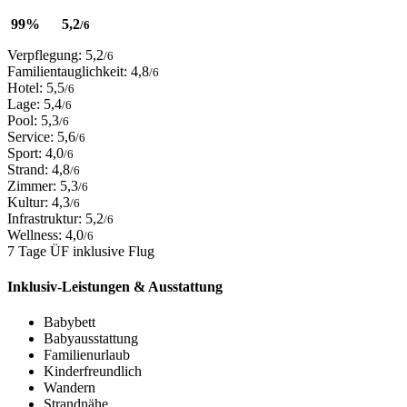
99%
5,2
/6
Verpflegung: 5,2
/6
Familientauglichkeit: 4,8
/6
Hotel: 5,5
/6
Lage: 5,4
/6
Pool: 5,3
/6
Service: 5,6
/6
Sport: 4,0
/6
Strand: 4,8
/6
Zimmer: 5,3
/6
Kultur: 4,3
/6
Infrastruktur: 5,2
/6
Wellness: 4,0
/6
7 Tage ÜF inklusive Flug
Inklusiv-Leistungen & Ausstattung
Babybett
Babyausstattung
Familienurlaub
Kinderfreundlich
Wandern
Strandnähe