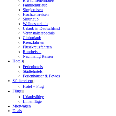
Erwachsenenhotels
Familienurlaub
Singlereisen
Hochzeitsreisen
Skiurlaub
Wellnessurlaub
Urlaub in Deutschland
Veranstalterspecials
Cluburlaub
Kreuzfahrten
Flusskreuzfahrten
Rundreisen
Nachhaltig Reisen
Hotels
Ferienhotels
Städtehotels
Ferienhäuser & Fewos
Städtereisen
Hotel + Flug
Flüge
Urlaubsflüge
Linienflüge
Mietwagen
Deals