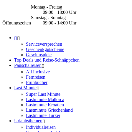
Montag - Freitag
09:00 - 18:00 Uhr
Samstag - Sonntag
Öffnungszeiten
09:00 - 14:00 Uhr
Serviceversprechen
Geschenkgutscheine
Gewinnspiele
Top Deals und Reise-Schnäppchen
Pauschalreisen
All Inclusive
Fernreisen
Frühbucher
Last Minute
Super Last Minute
Lastminute Mallorca
Lastminute Kroatien
Lastminute Griechenland
Lastminute Türkei
Urlaubsthemen
Individualreisen