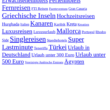
Ferienhotels
Erwachsenenhotels
Fernreisen
FTI Reisen
Fuerteventura
Gran Canaria
Griechische Inseln
Hochzeitsreisen
Kanaren
Kreta
Hurghada
Italien
Karibik
Kroatien
Mallorca
Luxusreisen
Luxusurlaub
Portugal
Rhodos
Singlereisen
Super
Side
Staedtehotels
Lastminute
Türkei
Urlaub in
Teneriffa
Urlaub unter
Deutschland
Urlaub unter 300 Euro
500 Euro
Ägypten
Vereinigte Arabische Emirate