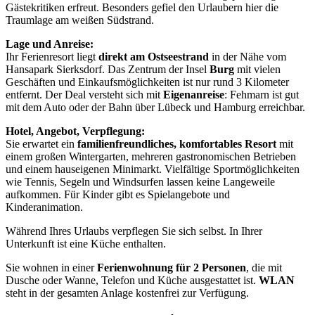
Gästekritiken erfreut. Besonders gefiel den Urlaubern hier die
Traumlage am weißen Südstrand.
Lage und Anreise:
Ihr Ferienresort liegt
direkt am Ostseestrand
in der Nähe vom
Hansapark Sierksdorf. Das Zentrum der Insel
Burg
mit vielen
Geschäften und Einkaufsmöglichkeiten ist nur rund 3 Kilometer
entfernt. Der Deal versteht sich mit
Eigenanreise
: Fehmarn ist gut
mit dem Auto oder der Bahn über Lübeck und Hamburg erreichbar.
Hotel, Angebot, Verpflegung:
Sie erwartet ein
familienfreundliches, komfortables Resort
mit
einem großen Wintergarten, mehreren gastronomischen Betrieben
und einem hauseigenen Minimarkt. Vielfältige Sportmöglichkeiten
wie Tennis, Segeln und Windsurfen lassen keine Langeweile
aufkommen. Für Kinder gibt es Spielangebote und
Kinderanimation.
Während Ihres Urlaubs verpflegen Sie sich selbst. In Ihrer
Unterkunft ist eine Küche enthalten.
Sie wohnen in einer
Ferienwohnung für 2 Personen
, die mit
Dusche oder Wanne, Telefon und Küche ausgestattet ist.
WLAN
steht in der gesamten Anlage kostenfrei zur Verfügung.