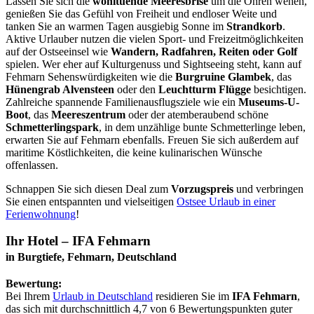
Lassen Sie sich die
wohltuende Meeresbrise
um die Ohren wehen,
genießen Sie das Gefühl von Freiheit und endloser Weite und
tanken Sie an warmen Tagen ausgiebig Sonne im
Strandkorb
.
Aktive Urlauber nutzen die vielen Sport- und Freizeitmöglichkeiten
auf der Ostseeinsel wie
Wandern, Radfahren, Reiten oder Golf
spielen. Wer eher auf Kulturgenuss und Sightseeing steht, kann auf
Fehmarn Sehenswürdigkeiten wie die
Burgruine Glambek
, das
Hünengrab Alvensteen
oder den
Leuchtturm Flügge
besichtigen.
Zahlreiche spannende Familienausflugsziele wie ein
Museums-U-
Boot
, das
Meereszentrum
oder der atemberaubend schöne
Schmetterlingspark
, in dem unzählige bunte Schmetterlinge leben,
erwarten Sie auf Fehmarn ebenfalls. Freuen Sie sich außerdem auf
maritime Köstlichkeiten, die keine kulinarischen Wünsche
offenlassen.
Schnappen Sie sich diesen Deal zum
Vorzugspreis
und verbringen
Sie einen entspannten und vielseitigen
Ostsee Urlaub in einer
Ferienwohnung
!
Ihr Hotel – IFA Fehmarn
in Burgtiefe, Fehmarn, Deutschland
Bewertung:
Bei Ihrem
Urlaub in Deutschland
residieren Sie im
IFA Fehmarn
,
das sich mit durchschnittlich 4,7 von 6 Bewertungspunkten guter