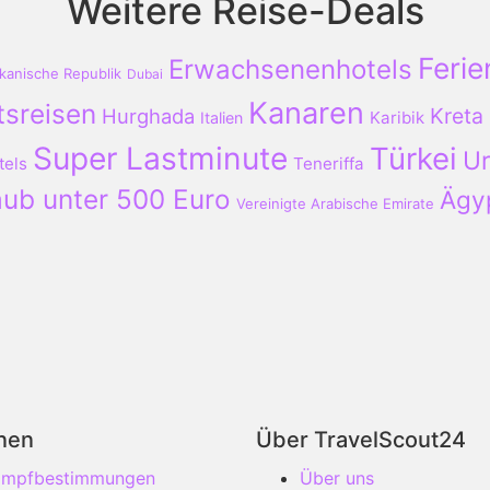
Weitere Reise-Deals
Ferie
Erwachsenenhotels
kanische Republik
Dubai
Kanaren
tsreisen
Kreta
Hurghada
Karibik
Italien
Super Lastminute
Türkei
Ur
tels
Teneriffa
aub unter 500 Euro
Ägy
Vereinigte Arabische Emirate
onen
Über TravelScout24
 Impfbestimmungen
Über uns