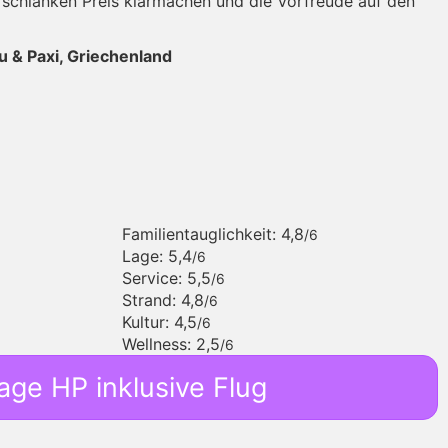
schlanken Preis klarmachen und die Vorfreude auf den
fu & Paxi, Griechenland
Familientauglichkeit: 4,8
/6
Lage: 5,4
/6
Service: 5,5
/6
Strand: 4,8
/6
Kultur: 4,5
/6
Wellness: 2,5
/6
age HP inklusive Flug