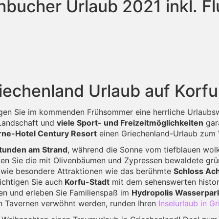
hbucher Urlaub 2021 inkl. Fl
iechenland Urlaub auf Korfu
ngen Sie im kommenden Frühsommer eine herrliche Urlaubsw
 Landschaft und
viele Sport- und Freizeitmöglichkeiten
gar
rne-Hotel Century Resort
einen Griechenland-Urlaub zum V
tunden am Strand
, während die Sonne vom tiefblauen wolk
n Sie die mit Olivenbäumen und Zypressen bewaldete grün
sowie besondere Attraktionen wie das berühmte
Schloss Ach
ichtigen Sie auch
Korfu-Stadt
mit dem sehenswerten histori
en und erleben Sie Familienspaß im
Hydropolis Wasserpar
en Tavernen verwöhnt werden, runden Ihren
Inselurlaub in G