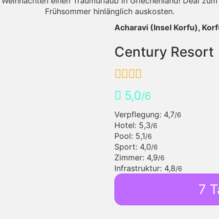
 Weihnachten einen Traumurlaub in Griechenland! Deal zum 
Frühsommer hinlänglich auskosten.
Acharavi (Insel Korfu), Kor
Century Resort
5,0
/6
Verpflegung: 4,7
/6
Hotel: 5,3
/6
Pool: 5,1
/6
Sport: 4,0
/6
Zimmer: 4,9
/6
Infrastruktur: 4,8
/6
7 T