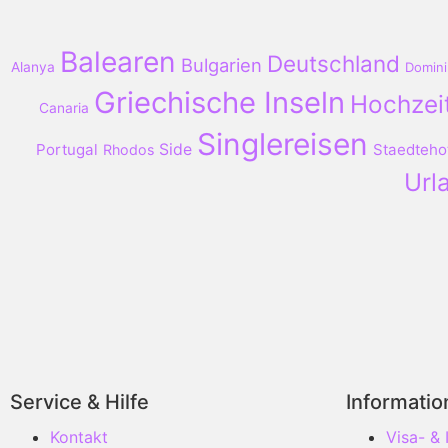
Balearen
Deutschland
Bulgarien
Alanya
Domini
Griechische Inseln
Hochzei
Canaria
Singlereisen
Portugal
Side
Staedteho
Rhodos
Url
Service & Hilfe
Informati
Kontakt
Visa- &