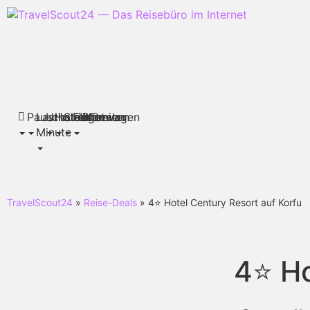
Pauschalreisen
Last
Urlaubsthemen
Hotels
Städtereisen
Flüge
Mietwagen
Deals
Minute
TravelScout24
»
Reise-Deals
» 4⭐ Hotel Century Resort auf Korfu
4⭐ Ho