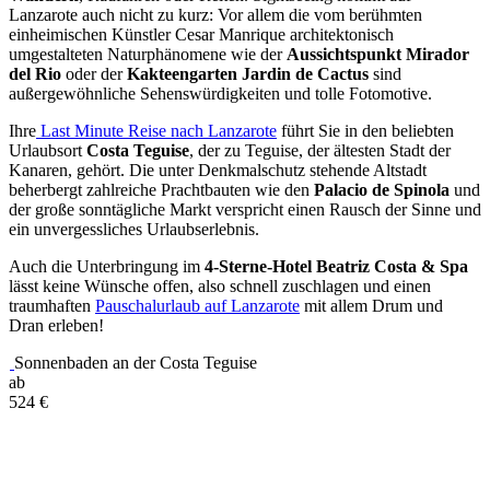
Lanzarote auch nicht zu kurz: Vor allem die vom berühmten
einheimischen Künstler Cesar Manrique architektonisch
umgestalteten Naturphänomene wie der
Aussichtspunkt Mirador
del Rio
oder der
Kakteengarten Jardin de Cactus
sind
außergewöhnliche Sehenswürdigkeiten und tolle Fotomotive.
Ihre
Last Minute Reise nach Lanzarote
führt Sie in den beliebten
Urlaubsort
Costa Teguise
, der zu Teguise, der ältesten Stadt der
Kanaren, gehört. Die unter Denkmalschutz stehende Altstadt
beherbergt zahlreiche Prachtbauten wie den
Palacio de Spinola
und
der große sonntägliche Markt verspricht einen Rausch der Sinne und
ein unvergessliches Urlaubserlebnis.
Auch die Unterbringung im
4-Sterne-Hotel Beatriz Costa & Spa
lässt keine Wünsche offen, also schnell zuschlagen und einen
traumhaften
Pauschalurlaub auf Lanzarote
mit allem Drum und
Dran erleben!
Sonnenbaden an der Costa Teguise
ab
524
€