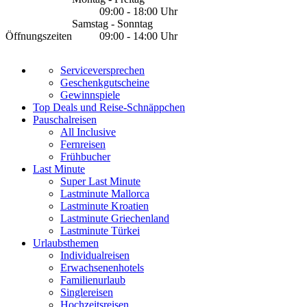
09:00 - 18:00 Uhr
Samstag - Sonntag
Öffnungszeiten
09:00 - 14:00 Uhr
Serviceversprechen
Geschenkgutscheine
Gewinnspiele
Top Deals und Reise-Schnäppchen
Pauschalreisen
All Inclusive
Fernreisen
Frühbucher
Last Minute
Super Last Minute
Lastminute Mallorca
Lastminute Kroatien
Lastminute Griechenland
Lastminute Türkei
Urlaubsthemen
Individualreisen
Erwachsenenhotels
Familienurlaub
Singlereisen
Hochzeitsreisen