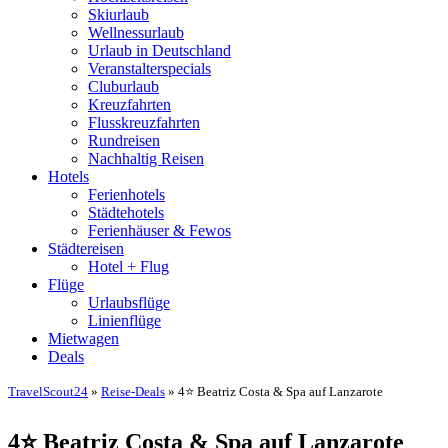
Skiurlaub
Wellnessurlaub
Urlaub in Deutschland
Veranstalterspecials
Cluburlaub
Kreuzfahrten
Flusskreuzfahrten
Rundreisen
Nachhaltig Reisen
Hotels
Ferienhotels
Städtehotels
Ferienhäuser & Fewos
Städtereisen
Hotel + Flug
Flüge
Urlaubsflüge
Linienflüge
Mietwagen
Deals
TravelScout24
»
Reise-Deals
» 4⭐ Beatriz Costa & Spa auf Lanzarote
4⭐ Beatriz Costa & Spa auf Lanzarote