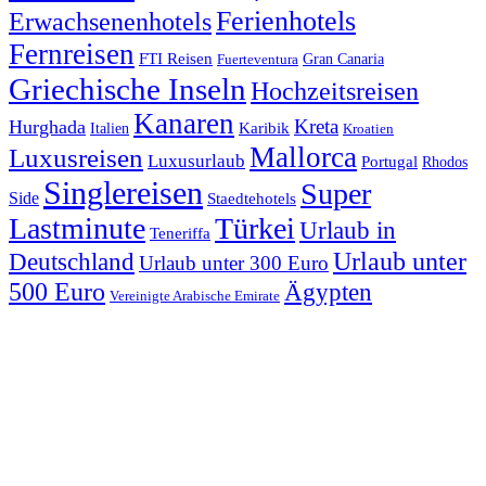
Ferienhotels
Erwachsenenhotels
Fernreisen
FTI Reisen
Fuerteventura
Gran Canaria
Griechische Inseln
Hochzeitsreisen
Kanaren
Kreta
Hurghada
Italien
Karibik
Kroatien
Mallorca
Luxusreisen
Luxusurlaub
Portugal
Rhodos
Singlereisen
Super
Side
Staedtehotels
Lastminute
Türkei
Urlaub in
Teneriffa
Urlaub unter
Deutschland
Urlaub unter 300 Euro
500 Euro
Ägypten
Vereinigte Arabische Emirate