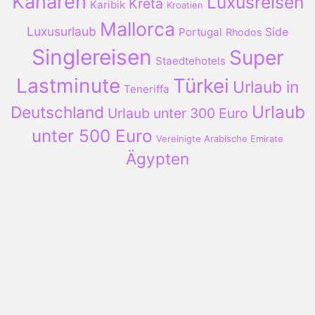
Kanaren
Luxusreisen
Kreta
Karibik
Kroatien
Mallorca
Luxusurlaub
Portugal
Side
Rhodos
Singlereisen
Super
Staedtehotels
Lastminute
Türkei
Urlaub in
Teneriffa
Urlaub
Deutschland
Urlaub unter 300 Euro
unter 500 Euro
Vereinigte Arabische Emirate
Ägypten