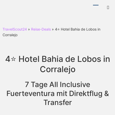
Menü
Hotl
ein-/ausb
ein-
TravelScout24
»
Reise-Deals
» 4⭐ Hotel Bahia de Lobos in
Corralejo
4⭐ Hotel Bahia de Lobos in
Corralejo
7 Tage All Inclusive
Fuerteventura mit Direktflug &
Transfer